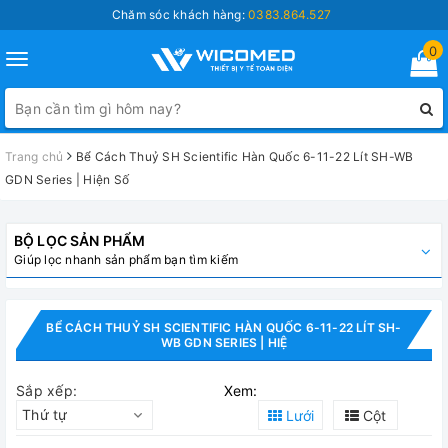
Chăm sóc khách hàng:
0383.864.527
0
Toggle
navigation
Trang chủ
Bể Cách Thuỷ SH Scientific Hàn Quốc 6-11-22 Lít SH-WB
GDN Series | Hiện Số
BỘ LỌC SẢN PHẨM
Giúp lọc nhanh sản phẩm bạn tìm kiếm
BỂ CÁCH THUỶ SH SCIENTIFIC HÀN QUỐC 6-11-22 LÍT SH-
WB GDN SERIES | HIỆ
Sắp xếp:
Xem:
Thứ tự
Lưới
Cột