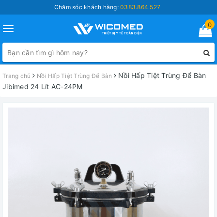
Chăm sóc khách hàng:
0383.864.527
0
Toggle
navigation
Nồi Hấp Tiệt Trùng Để Bàn
Trang chủ
Nồi Hấp Tiệt Trùng Để Bàn
Jibimed 24 Lít AC-24PM