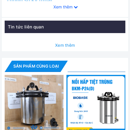
Thông số kỹ thuật
Xem thêm
MODEL
Tin tức liên quan
Buồng hấp
Xem thêm
Áp suất làm việc
Nhiệt độ tối đa
SẢN PHẨM CÙNG LOẠI
Áp suất tối đa
Nguồn điện
Kích thước vận chuyển（mm）
Khối lượng G.W/N.W
Cung cấp bao gồm: