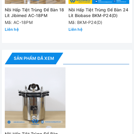
✅
Nồi hấp tiệt trùng AC-24PM
Nồi Hấp Tiệt Trùng Để Bàn 18
Nồi Hấp Tiệt Trùng Để Bàn 24
✅ Bộ phụ kiện tiêu chuẩn
Lít Jibimed AC-18PM
Lít Biobase BKM-P24(D)
Mã: AC-18PM
Mã: BKM-P24(D)
✅ Hướng dẫn sử dụng
Liên hệ
Liên hệ
Video - Hình ảnh
SẢN PHẨM ĐÃ XEM
Nồi Hấp Tiệt Trùng Để Bàn