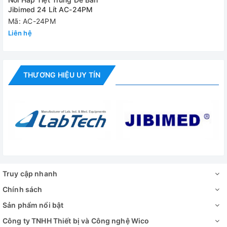
Nồi hấp tiệt trùng xách tay Jibimed AC-24PM | Giá tốt tại
Jibimed 24 Lít AC-24PM
Wico
Mã: AC-24PM
Liên hệ
THƯƠNG HIỆU UY TÍN
Truy cập nhanh
Nồi hấp tiệt trùng xách tay Jibimed AC-24PM
Chính sách
Sản phẩm nổi bật
Công ty TNHH Thiết bị và Công nghệ Wico