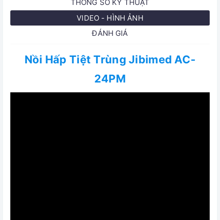
THÔNG SỐ KỸ THUẬT
VIDEO - HÌNH ẢNH
ĐÁNH GIÁ
Nồi Hấp Tiệt Trùng Jibimed AC-
24PM