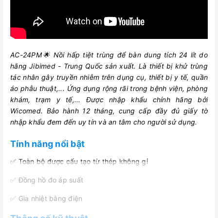
AC-24PM🌟 Nồi hấp tiệt trùng để bàn dung tích 24 lít do
hãng Jibimed - Trung Quốc sản xuất. Là thiết bị khử trùng
tác nhân gây truyền nhiễm trên dụng cụ, thiết bị y tế, quần
áo phẫu thuật,... Ứng dụng rộng rãi trong bệnh viện, phòng
khám, trạm y tế,... Được nhập khẩu chính hãng bởi
Wicomed. Bảo hành 12 tháng, cung cấp đầy đủ giấy tờ
nhập khẩu đem đến uy tín và an tâm cho người sử dụng.
Tính năng nổi bật
✅ Toàn bộ được cấu tạo từ thép không gỉ
✅ Đồng hồ đo áp suất
✅ Gia nhiệt bằng điện