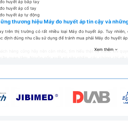
đo huyết áp bắp tay
đo huyết áp cổ tay
đo huyết áp tự động
hững thương hiệu Máy đo huyết áp tin cậy và những
ay trên thị trường có rất nhiều loại Máy đo huyết áp. Tuy nhiê
ác định đúng nhu cầu sử dụng để tránh mua phải Máy đo huyết á
Xem thêm
ách hàng cũng hãy nên cân nhắc, tìm hiểu thật kỹ trước khi qu
 cần quan tâm: Nguồn gốc xuất xứ sản phẩm, các chứng chỉ về chấ
m kiếm một nhà cung cấp đủ uy tín - Nếu có điều kiện Quý khách 
hông tin cũng như chất lượng sản phẩm.
comed – Địa chỉ cung cấp Máy đo huyết áp uy tín, c
 vị nhập khẩu và phân phối chính hàng nhiều dòng Máy đo huyế
ách hàng những sản phẩm chất lượng, đầy đủ giấy tờ nhập khẩu: 
ác trải nghiệm mua sắm nâng tầm.
 WICO đồng hành cùng bạn trong việc đảm bảo an toàn và chất
ầu Việt Nam!
CÔNG TY TNHH THIẾT BỊ VÀ CÔ