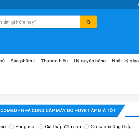
hủ
Sản phẩm
Thương hiệu
Uỷ quyền hãng
Nhật ký gia
COMED - NHÀ CUNG CẤP MÁY ĐO HUYẾT ÁP GIÁ TỐT
eo:
Hàng mới
Giá thấp đến cao
Giá cao xuống thấp