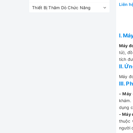
Liên h
Thiết Bị Thăm Dò Chức Năng
I. Má
Máy đo
tử), đ
tích đư
II. Ứ
Máy đo
III. 
- Máy 
khám. 
dụng c
- Máy 
thuộc 
người 