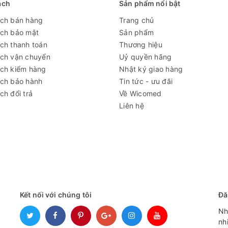
ách
Sản phẩm nổi bật
WICOMED - THIẾT BỊ Y TẾ TO
ách bán hàng
Trang chủ
Địa chỉ: Số 122-A3, Khu đô thị Đại Kim, Phường Địn
ách bảo mật
Sản phẩm
Emai: thietbiytewico@gmai
ch thanh toán
Thương hiệu
.
ách vận chuyển
Uỷ quyền hãng
ách kiểm hàng
Nhật ký giao hàng
ách bảo hành
Tin tức - ưu đãi
ch đổi trả
Về Wicomed
Liên hệ
Kết nối với chúng tôi
Đă
Nh
nh