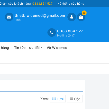
Chăm sóc khách hàng:
0383.864.527
Hệ thống cửa hàng
0
thietbiwicomed@gmail.com
Email
0383.864.527
Hotline 24/7
o hàng
Tin tức - ưu đãi
Về Wicomed
Xem:
Lưới
Cột