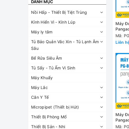
DANH MỤC
Nồi Hấp - Thiết Bị Tiệt Trùng
Kính Hiển Vi - Kính Lúp
Máy Đo
Pangao
Máy ly tâm
Mã: PG
Tủ Bảo Quản Vắc Xin - Tủ Lạnh Âm
Liên h
Sâu
Bể Rửa Siêu Âm
Tủ Sấy - Tủ Ấm Vi Sinh
Máy Khuấy
Máy Lắc
Cân Y Tế
Micropipet (Thiết bị Hút)
Máy Đo
Thiết Bị Phòng Mổ
Panga
Mã: P
Thiết Bị Sản - Nhi