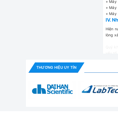
+ Máy 
+ Máy 
+ Máy 
IV. N
Hiện n
lòng x
Quý kh
yếu tố
Hãy tì
thực t
THƯƠNG HIỆU UY TÍN
V. Wi
Là đơn
cho kh
cùng c
Hãy để
hàng đ