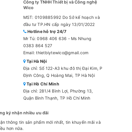
Công ty TNHH Thiết bị và Công nghệ
ÀN DIỆN
Wico
h Công, Q Hoàng Mai, TP Hà Nội
MST: 0109885992 Do Sở kế hoạch và
l.com
đầu tư TP.HN cấp ngày 13/01/2022
Hotline hỗ trợ 24/7
Mr Tú:
0968 406 636
-
Ms Nhung
0383 864 527
Email: thietbiytewico@gmail.com
Tại Hà Nội
Địa chỉ: Số 122-A3 khu đô thị Đại Kim, P
Định Công, Q Hoàng Mai, TP Hà Nội
Tại Hồ Chí Minh
Địa chỉ: 281/4 Bình Lợi, Phường 13,
Quận Bình Thạnh, TP Hồ Chí Minh
ng ký nhận nhiều ưu đãi
ận thông tin sản phẩm mới nhất, tin khuyến mãi và
iều hơn nữa.