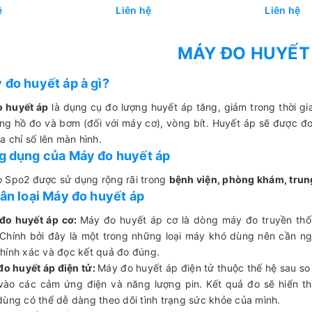
ệ
Liên hệ
Liên hệ
MÁY ĐO HUYẾT
y đo huyết áp à gì?
 huyết áp
là dụng cụ đo lượng huyết áp tăng, giảm trong thời gi
ồng hồ đo và bơm (đối với máy cơ), vòng bít. Huyết áp sẽ được 
a chỉ số lên màn hình.
ng dụng của Máy đo huyết áp
 Spo2 được sử dụng rộng rãi trong
bệnh viện, phòng khám, trung
Phân loại Máy đo huyết áp
đo huyết áp cơ:
Máy đo huyết áp cơ là dòng máy đo truyền thố
Chính bởi đây là một trong những loại máy khó dùng nên cần ng
hính xác và đọc kết quả đo đúng.
đo huyết áp điện tử:
Máy đo huyết áp điện tử thuộc thế hệ sau so
vào các cảm ứng điện và năng lượng pin. Kết quả đo sẽ hiển th
dùng có thể dễ dàng theo dõi tình trạng sức khỏe của mình.