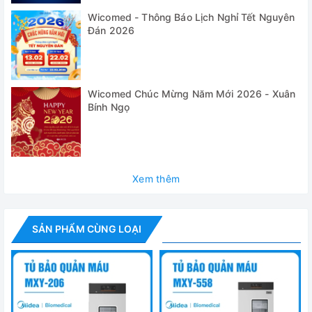
Wicomed - Thông Báo Lịch Nghỉ Tết Nguyên
✅ Khóa và tay cầm bằng nhựa chịu lực cao.
Đán 2026
Thông số kỹ thuật
Model
MZY-50
Wicomed Chúc Mừng Năm Mới 2026 - Xuân
Bính Ngọ
Dung tích
50 lít
Nhiệt độ
2-8 độ C
Thời gian bảo quản (ở nhiệt độ 32 độ C)
24h
Xem thêm
Vật liệu
HDPE+PP+PU
Độ dày
50mm
SẢN PHẨM CÙNG LOẠI
Kích thước ngoài
535*415*250 m
Kích thước trong
430*290*405 
Trọng lượng (gồm túi gel)
15.2kg