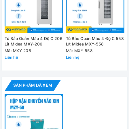
Cung cấp bao gồm:
✅ Hộp bảo quản
✅ Bộ phụ kiện tiêu chuẩn
Tủ Bảo Quản Máu 4 Độ C 206
Tủ Bảo Quản Máu 4 Độ C 558
Lít Midea MXY-206
Lít Midea MXY-558
✅ Hướng dẫn sử dụng
L
Mã: MXY-206
Mã: MXY-558
Liên hệ
Liên hệ
Đánh giá
SẢN PHẨM ĐÃ XEM