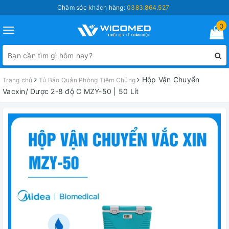
Chăm sóc khách hàng:
0383.864.527
0
Toggle
navigation
Hộp Vận Chuyển
Trang chủ
Tủ Bảo Quản Phòng Tiêm Chủng
Vacxin/ Dược 2-8 độ C MZY-50 | 50 Lít