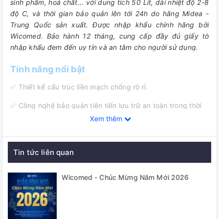
sinh phẩm, hoá chất... với dung tích 50 Lít, dải nhiệt độ 2-8
độ C, và thời gian bảo quản lên tới 24h do hãng Midea -
Trung Quốc sản xuất. Được nhập khẩu chính hãng bởi
Wicomed. Bảo hành 12 tháng, cung cấp đầy đủ giấy tờ
nhập khẩu đem đến uy tín và an tâm cho người sử dụng.
Tính năng nổi bật
✅ Thiết kế cấu trúc liền mạch chống rò rỉ.
✅ Công nghệ bảo quản tiên tiến lưu trữ an toàn trong thời
gian vận chuyển 24/48/72 giờ.
Xem thêm
✅ Màn hình hiển thị LED dễ dàng theo dõi nhiệt độ thực tế
bên trong hộp, độ chính xác ±1. Cảm biến nhiệt độ độ chính
Tin tức liên quan
xác cao.
✅ Vật liệu PU/PP không độc hại, chống tia cực tím. Tạo bọt
Wicomed - Chúc Mừng Năm Mới 2026
polyurethane không chứa CFC thân thiện với môi trường.
✅ Phạm vi nhiệt độ môi trường rộng từ -35 độ C đến 55 độ
C.