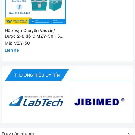
Hộp Vận Chuyển Vacxin/
Dược 2-8 độ C MZY-50 | 50
Lít
Mã: MZY-50
Liên hệ
THƯƠNG HIỆU UY TÍN
Truy cập nhanh