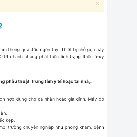
×
2
 tim thông qua đầu ngón tay. Thiết bị nhỏ gọn này
D-19 nhanh chóng phát hiện tình trạng thiếu ô-xy
g phẫu thuật, trung tâm y tế hoặc tại nhà,…
ích hợp dùng cho cá nhân hoặc gia đình. Máy đo
dẫn.
iếc kẹp.
g môi trường chuyên nghiệp như phòng khám, bệnh