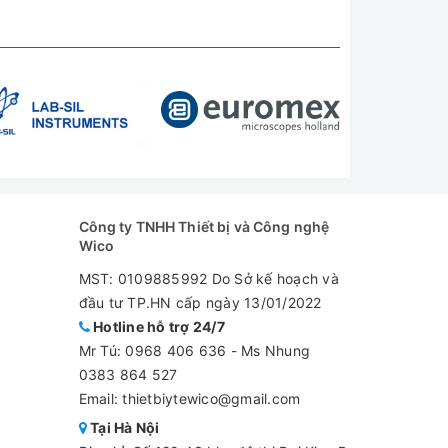
ÀN DIỆN
h Công, Q Hoàng Mai, TP Hà Nội
l.com
Công ty TNHH Thiết bị và Công nghệ
Wico
MST: 0109885992 Do Sở kế hoạch và
đầu tư TP.HN cấp ngày 13/01/2022
Hotline hỗ trợ 24/7
Mr Tú:
0968 406 636
-
Ms Nhung
0383 864 527
Email: thietbiytewico@gmail.com
Tại Hà Nội