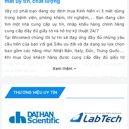
mắt uy tín, chất lượng
Vậy có phải bạn đang dự định mua Kính hiển vi 3 mắt dùng
trong bệnh viện, phòng khám, thí nghiệm,…. Bạn đang cần
tìm một nhà cung cấp uy tín, nhập khẩu hàng chính hãng
cung cấp đầy đủ giấy tờ và hỗ trợ kỹ thuật 24/7
Tại Wicomed chúng tôi tự tin sẽ đạp ứng đầy đủ những yêu
cầu trên của bạn với giá Siêu ưu đãi và đa dạng sự lựa chọn
bao gồm các hãng như: Nhật Bản, Italy, Đức, Trung Quốc....
Khi mua Quý khách hàng được cung cấp đầy đủ giấy tờ
nhập khẩu: CO, CQ, Tờ khai hải quan,… cùng các trải nghiệm
Xem thêm
mua sắm an tâm.
Hãy để WICO đồng hành cùng bạn trong việc đảm bảo an
toàn và chất lượng sản phẩm với Nồi hấp tiệt trùng uy tín
hàng đầu Việt Nam!
THƯƠNG HIỆU UY TÍN
CÔNG TY TNHH THIẾT BỊ VÀ CÔNG NGHỆ WICO
WICOMED - THIẾT BỊ Y TẾ TOÀN DIỆN
Địa chỉ: Số 122-A3, Khu đô thị Đại Kim, Phường Định Công,
Q Hoàng Mai, TP Hà Nội
Emai: thietbiytewico@gmail.com