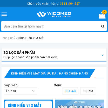
Chăm sóc khách hàng:
0383.864.527
0
Toggle
navigation
Trang chủ
Kính Hiển Vi 3 Mắt
BỘ LỌC SẢN PHẨM
Giúp lọc nhanh sản phẩm bạn tìm kiếm
KÍNH HIỂN VI 3 MẮT GIÁ ƯU ĐÃI, HÀNG CHÍNH HÃNG
Sắp xếp:
Xem:
Thứ tự
Lưới
Cột