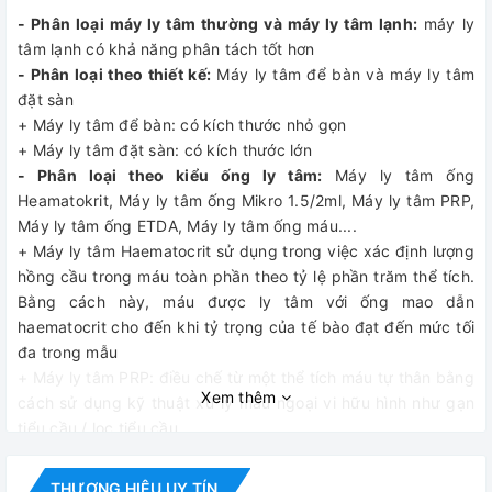
- Phân loại máy ly tâm thường và máy ly tâm lạnh:
máy ly
tâm lạnh có khả năng phân tách tốt hơn
- Phân loại theo thiết kế:
Máy ly tâm để bàn và máy ly tâm
đặt sàn
+ Máy ly tâm để bàn: có kích thước nhỏ gọn
+ Máy ly tâm đặt sàn: có kích thước lớn
- Phân loại theo kiểu ống ly tâm:
Máy ly tâm ống
Heamatokrit, Máy ly tâm ống Mikro 1.5/2ml, Máy ly tâm PRP,
Máy ly tâm ống ETDA, Máy ly tâm ống máu....
+ Máy ly tâm Haematocrit sử dụng trong việc xác định lượng
hồng cầu trong máu toàn phần theo tỷ lệ phần trăm thể tích.
Bằng cách này, máu được ly tâm với ống mao dẫn
haematocrit cho đến khi tỷ trọng của tế bào đạt đến mức tối
đa trong mẫu
+ Máy ly tâm PRP: điều chế từ một thể tích máu tự thân bằng
Xem thêm
cách sử dụng kỹ thuật xử lý máu ngoại vi hữu hình như gạn
tiểu cầu / lọc tiểu cầu
+ Máy ly tâm ống ETDA: xét nghiệm huyết học (công thức
máu và xét nghiệm HBA1C). Đặc điểm: sử dụng chất kháng
THƯƠNG HIỆU UY TÍN