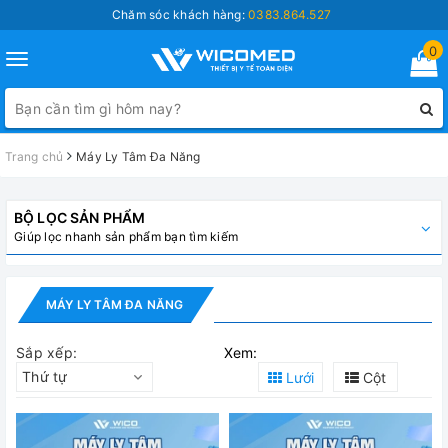
Chăm sóc khách hàng:
0383.864.527
0
Toggle
navigation
Trang chủ
Máy Ly Tâm Đa Năng
BỘ LỌC SẢN PHẨM
Giúp lọc nhanh sản phẩm bạn tìm kiếm
MÁY LY TÂM ĐA NĂNG
Sắp xếp:
Xem:
Thứ tự
Lưới
Cột