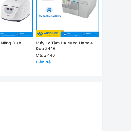
 Năng Dlab
Máy Ly Tâm Đa Năng Hermle
Máy Ly Tâm Đ
Đức Z446
Đức Z366K
Mã: Z446
Mã: Z366K
Liên hệ
Liên hệ