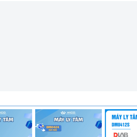
thiết kế và chế tạo. Bộ điều khiển bằng vi xử lý với màn hình L
nh cho chế độ giảm tốc. Cài đặt thời gian từ 10 giây đến 99 giớ 
y bao gồm rotor.
Được nhập khẩu chính hãng bởi Wicomed. Bảo 
n uy tín và an tâm cho người s
ử dụng.
lớn
 bảo vệ quá tốc độ khi lắp rotor vào.
ng ngắt
âm