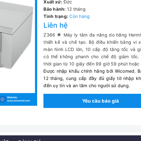
Xuất xứ:
Đức
Bảo hành:
12 tháng
Tình trạng:
Còn hàng
Liên hệ
Z366 🌟 Máy ly tâm đa năng do hãng Herml
thiết kế và chế tạo. Bộ điều khiển bằng vi x
màn hình LCD lớn, 10 cấp độ tăng tốc và g
có thể không phanh cho chế độ giảm tốc. 
thời gian từ 10 giây đến 99 giớ 59 phút hoặc l
Được nhập khẩu chính hãng bởi Wicomed. B
12 tháng, cung cấp đầy đủ giấy tờ nhập k
đến uy tín và an tâm cho người s
ử dụng.
Yêu cầu báo giá