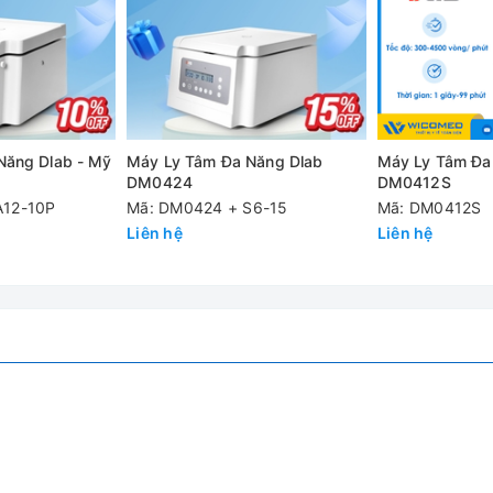
1010
Năng Dlab - Mỹ
Máy Ly Tâm Đa Năng Dlab
Máy Ly Tâm Đa
DM0424
DM0412S
g-force, bước cài đặt 10
A12-10P
Mã: DM0424 + S6-15
Mã: DM0412S
Liên hệ
Liên hệ
 phanh cho chế độ giảm tốc
t hoặc liên tục
otor
 ngắn