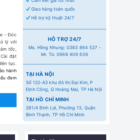
Cam kết giá tốt nhất
Giao hàng toàn quốc
Hỗ trợ kỹ thuật 24/7
e - Đức
HỖ TRỢ 24/7
ử lý với
Ms. Hồng Nhung:
0383 864 527
-
iảm tốc,
Mr. Tú:
0968 406 636
Cài đặt
iên tục.
ảo hành
TẠI HÀ NỘI
hẩu đem
Số 122-A3 khu đô thị Đại Kim, P
Định Công, Q Hoàng Mai, TP Hà Nội
TẠI HỒ CHÍ MINH
281/4 Bình Lợi, Phường 13, Quận
Bình Thạnh, TP Hồ Chí Minh