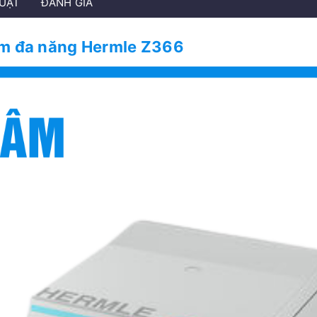
HUẬT
ĐÁNH GIÁ
âm đa năng Hermle Z366