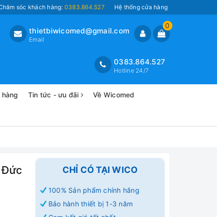
Chăm sóc khách hàng:
0383.864.527
Hệ thống cửa hàng
0
thietbiwicomed@gmail.com
Email
0383.864.527
Hotline 24/7
o hàng
Tin tức - ưu đãi
Về Wicomed
 Đức
CHỈ CÓ TẠI WICO
100% Sản phẩm chính hãng
Bảo hành thiết bị 1-3 năm