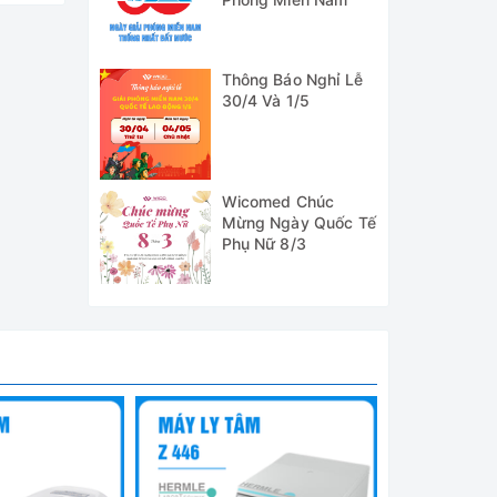
CD lớn,
Thông Báo Nghỉ Lễ
59 phút
30/4 Và 1/5
hành 12
Wicomed Chúc
Mừng Ngày Quốc Tế
Phụ Nữ 8/3