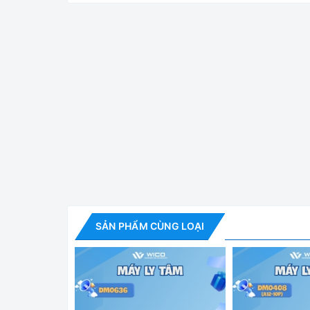
Z366 là máy ly tâm đa năng do hãng Hermle - Đức 
10 cấp độ tăng tốc và giảm tốc, có thể không pha
hoặc liên tục, Lưu trữ được 99 chương trình chạ
tháng, cung cấp đầy đủ giấy tờ nhập khẩu đem đế
Tính năng nổi bật:
- Thiết bị phù hợp với tiêu chuẩn IVD
- Bộ điều khiển bằng vi xử lý với màn hình LCD 
- Khóa nắp bằng động cơ
- Hệ thống tự động nhận biết rotor với chức năng
SẢN PHẨM CÙNG LOẠI
- Tự phát hiện chế độ không cân bằng và tự độ
- Một lượng lớn các loại rotor và phụ kiện
- Báo bằng âm thanh khi kết thúc quá trình ly t