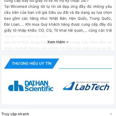
cung cấp đầy đủ giấy tờ và hỗ trợ kỹ thuật 24/7
Tại Wicomed chúng tôi tự tin sẽ đạp ứng đầy đủ những yêu
cầu trên của bạn với giá Siêu ưu đãi và đa dạng sự lựa chọn
bao gồm các hãng như: Nhật Bản, Hàn Quốc, Trung Quốc,
Đài Loan.... Khi mua Quý khách hàng được cung cấp đầy đủ
giấy tờ nhập khẩu: CO, CQ, Tờ khai hải quan,… cùng các trải
nghiệm mua sắm an tâm.
Xem thêm
Hãy để WICO đồng hành cùng bạn trong việc đảm bảo an
toàn và chất lượng sản phẩm với Nồi hấp tiệt trùng uy tín
hàng đầu Việt Nam!
CÔNG TY TNHH THIẾT BỊ VÀ CÔNG NGHỆ WICO
THƯƠNG HIỆU UY TÍN
WICOMED - THIẾT BỊ Y TẾ TOÀN DIỆN
Địa chỉ: Số 122-A3, Khu đô thị Đại Kim, Phường Định Công,
Q Hoàng Mai, TP Hà Nội
Emai: thietbiytewico@gmail.com
.
Truy cập nhanh