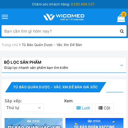
Chăm sóc khách hàng:
0383.864.527
0
Toggle
navigation
Trang chủ
Tủ Bảo Quản Dược - Vắc Xin Để Bàn
BỘ LỌC SẢN PHẨM
Giúp lọc nhanh sản phẩm bạn tìm kiếm
TỦ BẢO QUẢN DƯỢC - VẮC XIN ĐỂ BÀN GIÁ SỐC
Sắp xếp:
Xem:
Thứ tự
Lưới
Cột