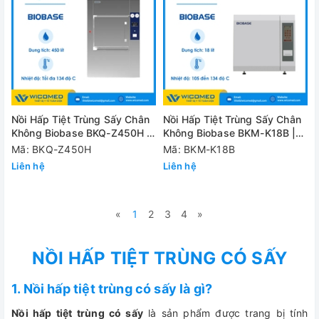
Nồi Hấp Tiệt Trùng Sấy Chân
Nồi Hấp Tiệt Trùng Sấy Chân
Không Biobase BKQ-Z450H |
Không Biobase BKM-K18B |
450 Lít
18 Lít
Mã: BKQ-Z450H
Mã: BKM-K18B
Liên hệ
Liên hệ
«
1
2
3
4
»
NỒI HẤP TIỆT TRÙNG CÓ SẤY
1. Nồi hấp tiệt trùng có sấy là gì?
Nồi hấp tiệt trùng có sấy
là sản phẩm được trang bị tính