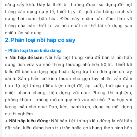
năng sấy khô. Đây là thiết bị thường được sử dụng để tiệt
trùng các dụng cụ y tế, thiết bị y tế, quần áo bằng cách sử
dụng hơi nước bão hòa. Điều này nhằm bảo đảm tính vô
trùng của các thiết bị và hóa chất có thể tái sử dụng sau
nhiều lần sử dụng.
2. Phân loại nồi hấp có sấy
- Phân loại theo kiểu dáng
+ Nồi hấp để bàn:
Nồi hấp tiệt trùng kiểu để bàn là nồi hấp
dung tích vừa và nhỏ thông thường nhỏ hơn 50 lít. Thiết kế
kiểu để bàn có dạng hộp hoặc dạng trụ tròn đơn giản có tay
xách. Sản phẩm có kích thước nhỏ gọn tuy nhiên vẫn đảm
bảo độ tiệt trùng (điều kiện nhiệt độ, áp suất), thời gian gia
nhiệt nhanh chóng, tiện dụng với các: Phòng thí nghiệm,
phòng khảm - phòng mổ có quy mô vừa và nhỏ. Phù hợp với
lượng mẫu nhỏ như: Dao, kéo, banh kẹp, dụng cụ mổ, dụng
cụ thí nghiệm...
+ Nồi hấp kiểu đứng:
Nồi hấp tiệt trùng kiểu đứng là nồi hấp
đặt sàn, kiểu đứng hình trụ tròn hoặc có khung thép hình hộp
bao quanh. Có dung tích trung bình lớn có thể hấp các mẫu: