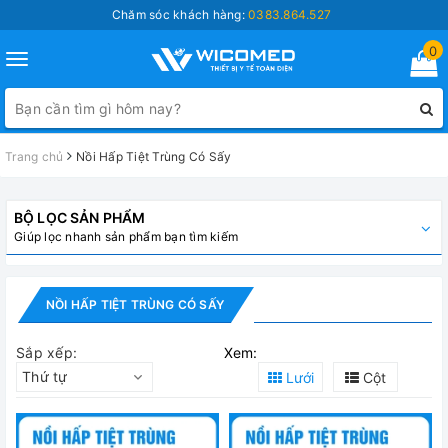
Chăm sóc khách hàng:
0383.864.527
0
Toggle
navigation
Trang chủ
Nồi Hấp Tiệt Trùng Có Sấy
BỘ LỌC SẢN PHẨM
Giúp lọc nhanh sản phẩm bạn tìm kiếm
NỒI HẤP TIỆT TRÙNG CÓ SẤY
Sắp xếp:
Xem:
Thứ tự
Lưới
Cột