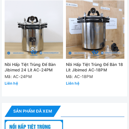
Dung tích
50 lít
Kích thước buồng hấp
φ 300 x
+ FABRICS
trùng đồ 
+ FABRICS
Nồi Hấp Tiệt Trùng Để Bàn
Nồi Hấp Tiệt Trùng Để Bàn 18
5 Chế độ tiệt trùng
trùng đồ 
Jibimed 24 Lít AC-24PM
Lít Jibimed AC-18PM
Mã: AC-24PM
Mã: AC-18PM
+ SOLID: 
Liên hệ
Liên hệ
+ LIQUID:
+ ADDITI
SẢN PHẨM ĐÃ XEM
Nhiệt độ cài đặt
+ Nhiệt đ