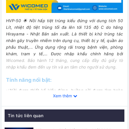
HVP-50 🌟 Nồi hấp tiệt trùng kiểu đứng với dung tích 50
Lít, nhiệt độ tiệt trùng tối đa lên tới 135 độ C do hãng
Hirayama - Nhật Bản sản xuất.
Là thiết bị khử trùng tác
nhân gây truyền nhiễm trên dụng cụ, thiết bị y tế, quần áo
phẫu thuật,... Ứng dụng rộng rãi trong bệnh viện, phòng
khám, trạm y tế,... Được nhập khẩu chính hãng bởi
Wicomed. Bảo hành 12 tháng, cung cấp đầy đủ giấy tờ
nhập khẩu đem đến uy tín và an tâm cho người sử dụng.
Tính năng nổi bật:
✅Nồi được thiết kế kiểu đứng, buồng nồi được làm hoàn
Xem thêm
toàn bằng thép không rỉ SUS 304 chống ăn mòn và có độ
bền cao
✅ Được trang bị chức năng sấy khô
Tin tức liên quan
✅
Bảng điều khiển được thiết kế với màn hình LED, biểu đồ
làm việc và các phím bấm chức năng giúp dễ dàng theo