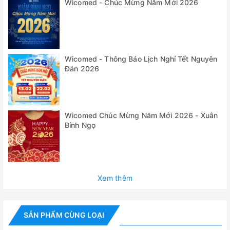
Wicomed - Chúc Mừng Năm Mới 2026
dõi và thao tác.
✅ Trang bị gioăng cửa kín đảm bảo nồi kín hoàn toàn trong
quá trình làm việc
✅ Hệ thống khóa điện với 2 cảm biến khóa liên động kép
Wicomed - Thông Báo Lịch Nghỉ Tết Nguyên
✅ Trang bị bơm chân không tham gia vào quá trình đuổi khí
và sấy khô đảm bảo mẫu được tiệt trùng và sấy khô hoàn
Đán 2026
toàn
✅
Thao tác đóng/ mở cửa dễ dàng chỉ với 1 lẫy gạt
✅ Bộ điều khiển có chức năng ghi nhớ các chế độ cài đặt
Wicomed Chúc Mừng Năm Mới 2026 - Xuân
có thể lưu trữ cho từng chương trình.
Bính Ngọ
✅ Nồi được trang bị van an toàn, CB chống rò điện, tự
động ngắt khi thiếu nước... đảm bảo an toàn cho người
dùng.
✅
Nồi được lắp đặt trên hệ thống 4 bánh xe có khóa bánh
Xem thêm
giúp dễ dàng di chuyển trong quá trình sử dụng
Thông số kỹ thuật
SẢN PHẨM CÙNG LOẠI
Model
HVP-50