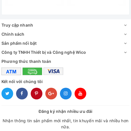
AC120V /
Nguồn điện
(Tùy chọ
Truy cập nhanh
Cung cấp bao gồm:
Chính sách
✅ Máy chính
Sản phẩm nổi bật
✅ Bộ phụ kiện tiêu chuẩn
Công ty TNHH Thiết bị và Công nghệ Wico
Phương thức thanh toán
✅ Hướng dẫn sử dụng
Đánh giá
Kết nối với chúng tôi
Đăng ký nhận nhiều ưu đãi
Nhận thông tin sản phẩm mới nhất, tin khuyến mãi và nhiều hơn
nữa.