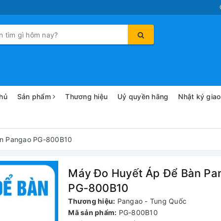
hủ
Sản phẩm
Thương hiệu
Uỷ quyền hãng
Nhật ký gia
àn Pangao PG-800B10
Máy Đo Huyết Áp Để Bàn Pa
PG-800B10
Thương hiệu:
Pangao - Tung Quốc
Mã sản phẩm:
PG-800B10