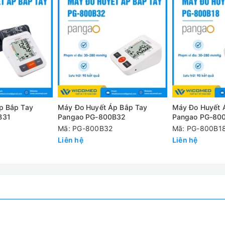
 và chỉ báo phân loại huyết áp theo tiêu chuẩn WHO giúp người d
 kỳ, phòng ngừa và kiểm soát các vấn đề tim mạch tại nhà.​
PG-800B10
Đo dao động (Oscillometric)
p Bắp Tay
Máy Đo Huyết Áp Bắp Tay
Máy Đo Huyết 
30 – 280 mmHg
B31
Pangao PG-800B32
Pangao PG-800
Mã: PG-800B32
Mã: PG-800B18
40 – 199 nhịp/phút
Liên hệ
Liên hệ
±3 mmHg
±5% giá trị đo
Lưu trữ 90 kết quả đo
4 pin AAA 1.5V hoặc adapter DC 6V