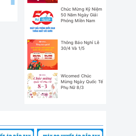
Chúc Mừng Kỷ Niệm
50 Năm Ngày Giải
Phóng Miền Nam
Thông Báo Nghỉ Lễ
30/4 Và 1/5
ng giúp
h trạng
 đến uy
Wicomed Chúc
Mừng Ngày Quốc Tế
Phụ Nữ 8/3
ần đo,