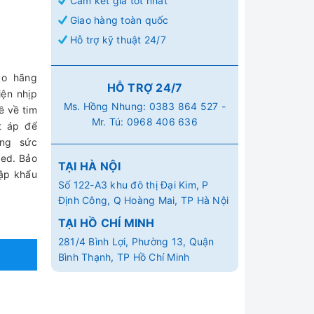
Cam kết giá tốt nhất
Giao hàng toàn quốc
Hỗ trợ kỹ thuật 24/7
o hãng
HỖ TRỢ 24/7
iện nhịp
Ms. Hồng Nhung:
0383 864 527
-
ề về tim
Mr. Tú:
0968 406 636
t áp để
ạng sức
ed. Bảo
TẠI HÀ NỘI
hập khẩu
Số 122-A3 khu đô thị Đại Kim, P
Định Công, Q Hoàng Mai, TP Hà Nội
TẠI HỒ CHÍ MINH
281/4 Bình Lợi, Phường 13, Quận
Bình Thạnh, TP Hồ Chí Minh