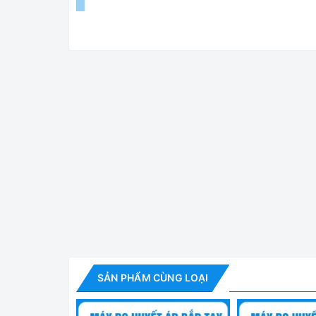
PG-800B10🌟Máy đo huyết áp để bàn do hãng Pa
cảnh báo sớm các vấn đề về tim mạch, kết hợp với
sức khỏe
.
Được nhập khẩu chính hãng bởi Wicom
tín và an tâm cho người sử dụng.
Tính năng nổi bật
✅ Thiết kế hiện đại với màn hình LCD lớn 71 x 82
✅ Tích hợp phát âm thanh kết quả đo, đặc biệt hữ
✅ Tích hợp công nghệ cảm biến thông minh và thuậ
SẢN PHẨM CÙNG LOẠI
ngay cả trong điều kiện sinh lý thay đổi.