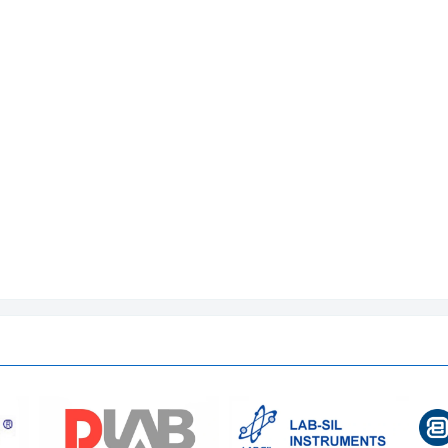
96 x 165 x 75 mm
Khoảng 750g (không bao gồm pin)​