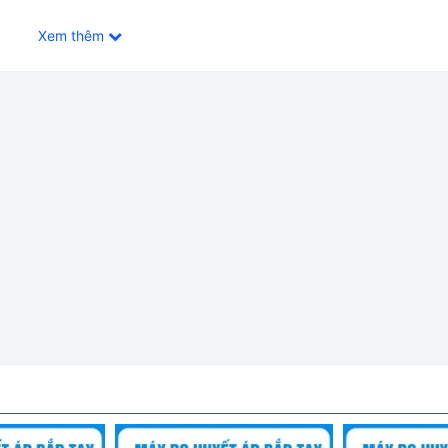
Xem thêm
ngao - Trung Quốc sản xuất. Máy phát hiện nhịp tim bất thườ
 chỉ báo phân loại huyết áp để người dùng dễ dàng nhận biết tìn
ed. Bảo hành 12 tháng, cung cấp đầy đủ giấy tờ nhập khẩu đem
 mm, phông chữ và nút bấm rõ ràng, dễ đọc.
u ích cho người cao tuổi hoặc người khiếm thị.
t toán fuzzy logic, thiết bị đảm bảo độ chính xác cao trong mỗi l