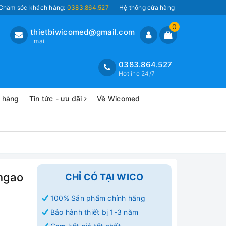
Chăm sóc khách hàng:
0383.864.527
Hệ thống cửa hàng
0
thietbiwicomed@gmail.com
Email
0383.864.527
Hotline 24/7
o hàng
Tin tức - ưu đãi
Về Wicomed
ngao
CHỈ CÓ TẠI WICO
100% Sản phẩm chính hãng
Bảo hành thiết bị 1-3 năm