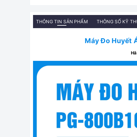
THÔNG TIN SẢN PHẨM
THÔNG SỐ KỸ T
Máy Đo Huyết 
Hã