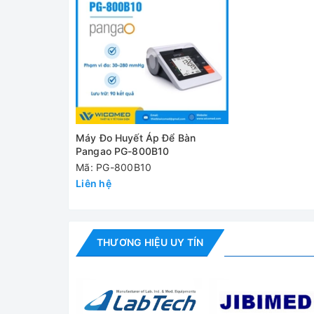
Kích thước
Trọng lượng
Cung cấp bao gồm:
✅ Máy chính
✅ Bộ phụ kiện tiêu chuẩn
Máy Đo Huyết Áp Để Bàn
Pangao PG-800B10
✅ Hướng dẫn sử dụng
Mã: PG-800B10
Đánh giá
Liên hệ
THƯƠNG HIỆU UY TÍN