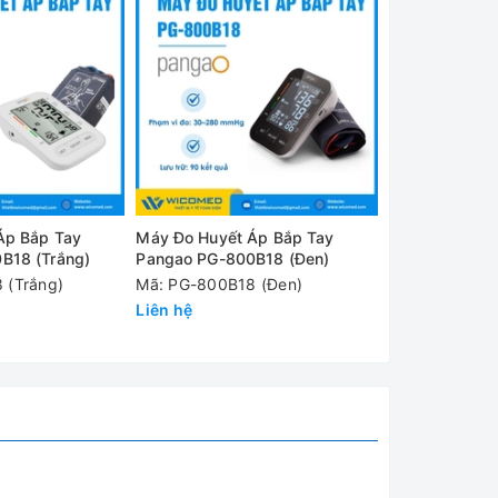
ùng dễ
Áp Bắp Tay
Máy Đo Huyết Áp Bắp Tay
Máy Đo Huyết
B18 (Trắng)
Pangao PG-800B18 (Đen)
Pangao PG-8
 (Trắng)
Mã: PG-800B18 (Đen)
Mã: PG-800B
Liên hệ
Liên hệ