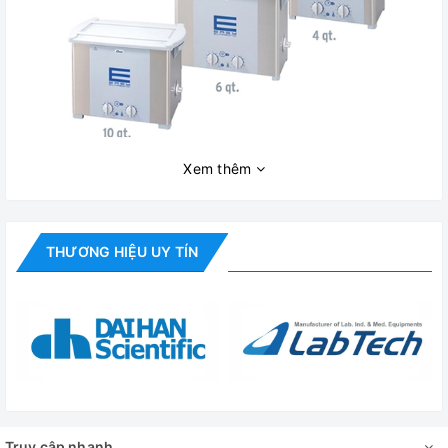
Xem thêm
Tính năng nổi bật:
✅ Dòng Bể rửa siêu âm Elma EASY bao gồm 9 model lựa
THƯƠNG HIỆU UY TÍN
chọn, với kích thước bể từ 0.8 đến 28 lít.
✅ Áp dụng công nghệ rửa “sweep” (quét) bằng siêu âm điều
khiển bằng vi điều khiển.
✅ Bảng điều khiển thân thiện, dễ dàng, thuận tiện khi sử
dụng.
✅ Chức năng quét chuyển đổi âm (sweep) liên tục cho quá
Truy cập nhanh