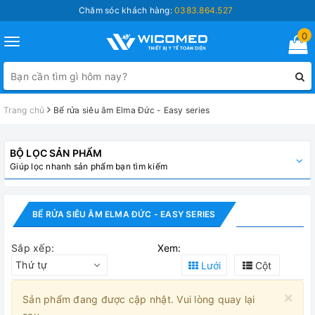
Chăm sóc khách hàng:
0383.864.527
0
Toggle
navigation
Trang chủ
Bể rửa siêu âm Elma Đức - Easy series
BỘ LỌC SẢN PHẨM
Giúp lọc nhanh sản phẩm bạn tìm kiếm
BỂ RỬA SIÊU ÂM ELMA ĐỨC - EASY SERIES
Sắp xếp:
Xem:
Thứ tự
Lưới
Cột
×
Sản phẩm đang được cập nhật. Vui lòng quay lại