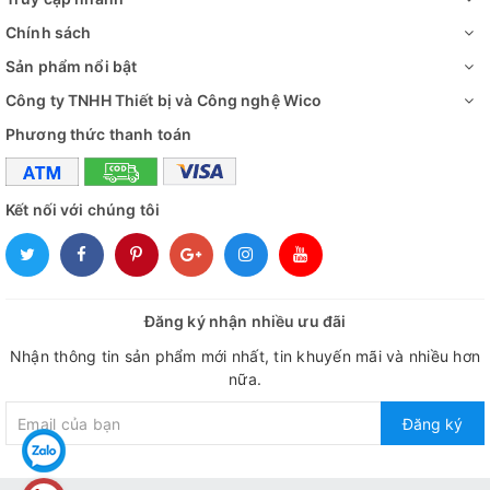
trình phân bố sóng âm đồng đều nhờ cơ chế điều chỉnh tần
số cho hiệu quả làm sạch toàn diện.
Chính sách
Sản phẩm nổi bật
✅ Điều khiển thời gian và nhiệt độ điện tử
Công ty TNHH Thiết bị và Công nghệ Wico
✅ Bể được chế tạo bằng thép không gỉ, chống tạo bọt.
Phương thức thanh toán
✅ Bộ điều khiển và các bộ phận điện tử được bảo vệ kín
chống lại sự xâm nhập của chất lỏng
Kết nối với chúng tôi
Đăng ký nhận nhiều ưu đãi
Nhận thông tin sản phẩm mới nhất, tin khuyến mãi và nhiều hơn
nữa.
Đăng ký