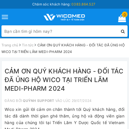
Chăm sóc khách hàng:
0383.864.527
0
Toggle
navigation
Trang chủ
Tin tức
CẢM ƠN QUÝ KHÁCH HÀNG - ĐỐI TÁC ĐÃ ỦNG HỘ
WICO TẠI TRIỂN LÃM MEDI-PHARM 2024
CẢM ƠN QUÝ KHÁCH HÀNG - ĐỐI TÁC
ĐÃ ỦNG HỘ WICO TẠI TRIỂN LÃM
MEDI-PHARM 2024
ĐĂNG BỞI
QUỲNH SUPPORT
VÀO LÚC 29/07/2024
Wico xin gửi lời cảm ơn chân thành tới Quý khách hàng, đối
tác đã dành thời gian ghé thăm, ủng hộ và động viên gian
hàng của chúng tôi tại Triển Lãm Y Dược Quốc tế Vietnam