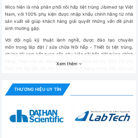
Wico hiện là nhà phân phối nồi hấp tiệt trùng Jibimed tại Việt
Nam, với 100% phụ kiện được nhập khẩu chính hãng từ nhà
sản xuất sẽ giúp khách hàng giải quyết những vấn đề phát
sinh thường gặp.
Với đội ngũ kỹ thuật lành nghề, được đào tạo chuyên
môn trong lắp đặt / sửa chữa Nồi hấp - Thiết bị tiệt trùng,
chúng tôi cam kết cung cấp phụ kiện nồi hấp tiệt trùng chính
hãng, thay thế dễ dàng. Ngoài ra, Wico hỗ trợ 50% chi phí
Xem thêm
thay thế lắp đặt tận nơi đối với khách hàng trong khu vực nội
thành Hà Nội và TP.Hồ Chí Minh đồng thời hướng dẫn lắp đặt
online đối với những khách hàng ở xa đảm bảo quá trình sửa
THƯƠNG HIỆU UY TÍN
chữa được hiệu quả nhất.