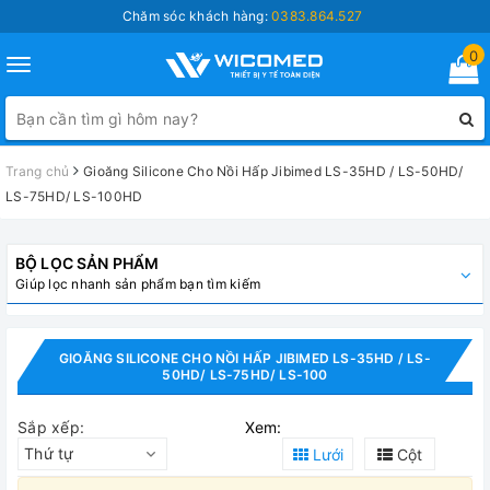
Chăm sóc khách hàng:
0383.864.527
0
Toggle
navigation
Trang chủ
Gioăng Silicone Cho Nồi Hấp Jibimed LS-35HD / LS-50HD/
LS-75HD/ LS-100HD
BỘ LỌC SẢN PHẨM
Giúp lọc nhanh sản phẩm bạn tìm kiếm
GIOĂNG SILICONE CHO NỒI HẤP JIBIMED LS-35HD / LS-
50HD/ LS-75HD/ LS-100
Sắp xếp:
Xem:
Thứ tự
Lưới
Cột