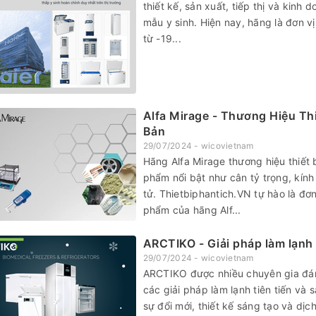
thiết kế, sản xuất, tiếp thị và kinh 
mẫu y sinh. Hiện nay, hãng là đơn vị
từ -19...
Alfa Mirage - Thương Hiệu T
Bản
29/07/2024 - wicovietnam
Hãng Alfa Mirage thương hiệu thiết 
phẩm nổi bật như cân tỷ trọng, kính 
tử. Thietbiphantich.VN tự hào là đ
phẩm của hãng Alf...
ARCTIKO - Giải pháp làm lạnh 
29/07/2024 - wicovietnam
ARCTIKO được nhiều chuyên gia đán
các giải pháp làm lạnh tiên tiến và 
sự đổi mới, thiết kế sáng tạo và dị