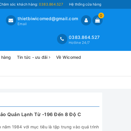
Chăm sóc khách hàng:
0383.864.527
Hệ thống cửa hàng
0
thietbiwicomed@gmail.com
Email
0383.864.527
Hotline 24/7
o hàng
Tin tức - ưu đãi
Về Wicomed
 Bảo Quản Lạnh Từ -196 Đến 8 Độ C
 năm 1984 với mục tiêu là tập trung vào quá trình