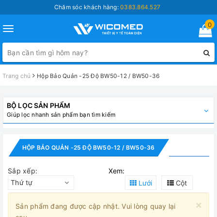
Chăm sóc khách hàng:
0383.864.527
0
Toggle
navigation
Trang chủ
Hộp Bảo Quản -25 Độ BW50-12 / BW50-36
BỘ LỌC SẢN PHẨM
Giúp lọc nhanh sản phẩm bạn tìm kiếm
HỘP BẢO QUẢN -25 ĐỘ BW50-12 / BW50-36
Sắp xếp:
Xem:
Thứ tự
Lưới
Cột
×
Sản phẩm đang được cập nhật. Vui lòng quay lại