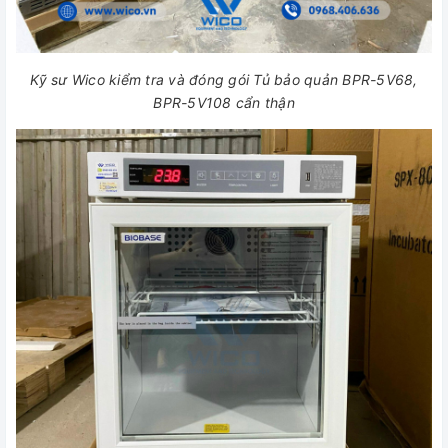
Kỹ sư Wico kiểm tra và đóng gói Tủ bảo quản BPR-5V68,
BPR-5V108 cẩn thận