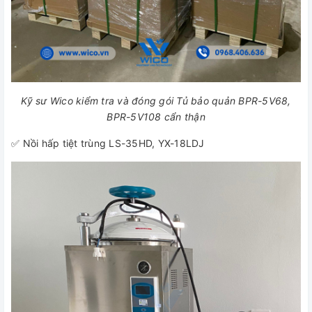
Kỹ sư Wico kiểm tra và đóng gói Tủ bảo quản BPR-5V68,
BPR-5V108 cẩn thận
✅ Nồi hấp tiệt trùng LS-35HD, YX-18LDJ