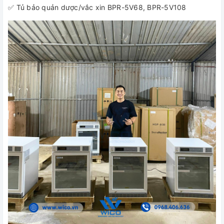
✅ Tủ bảo quản dược/vắc xin BPR-5V68, BPR-5V108