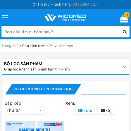
Chăm sóc khách hàng:
0383.864.527
0
Toggle
navigation
Trang chủ
Phụ kiện kính hiển vi sinh học
BỘ LỌC SẢN PHẨM
Giúp lọc nhanh sản phẩm bạn tìm kiếm
PHỤ KIỆN KÍNH HIỂN VI SINH HỌC
Sắp xếp:
Xem:
Thứ tự
Lưới
Cột