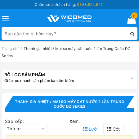
Chăm sóc khách hàng:
0383.864.527
0
Toggle
navigation
Trang chủ
Thanh gia nhiệt / Mai so máy cất nước 1 lần Trung Quốc DZ
Series
BỘ LỌC SẢN PHẨM
Giúp lọc nhanh sản phẩm bạn tìm kiếm
THANH GIA NHIỆT / MAI SO MÁY CẤT NƯỚC 1 LẦN TRUNG
QUỐC DZ SERIES
Sắp xếp:
Xem:
Thứ tự
Lưới
Cột