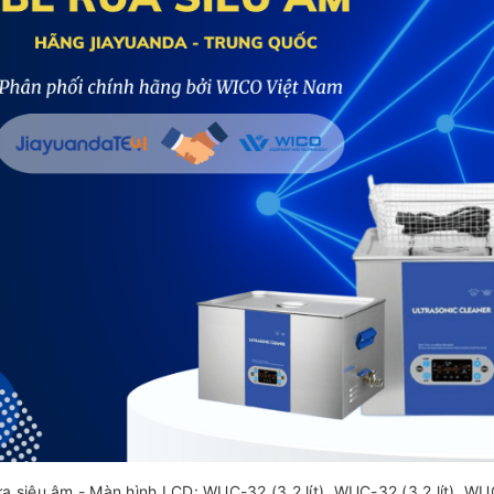
ửa siêu âm - Màn hình LCD: WUC-32 (3.2 lít), WUC-32 (3.2 lít), WUC