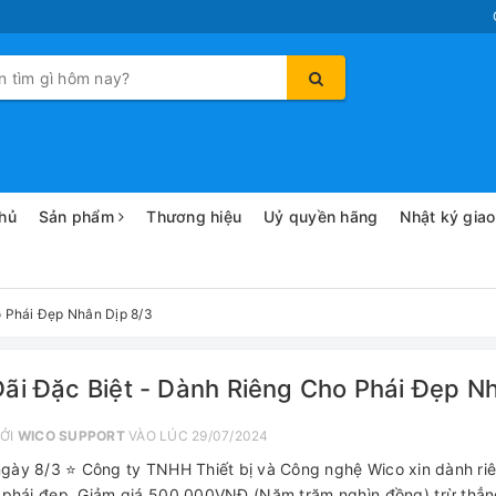
hủ
Sản phẩm
Thương hiệu
Uỷ quyền hãng
Nhật ký gia
o Phái Đẹp Nhân Dịp 8/3
ãi Đặc Biệt - Dành Riêng Cho Phái Đẹp N
ỞI
WICO SUPPORT
VÀO LÚC 29/07/2024
gày 8/3 ⭐ Công ty TNHH Thiết bị và Công nghệ Wico xin dành ri
 phái đẹp. Giảm giá 500.000VNĐ (Năm trăm nghìn đồng) trừ thẳn