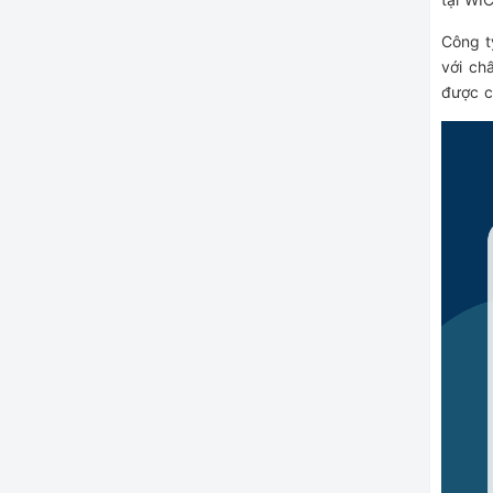
Công t
với ch
được c