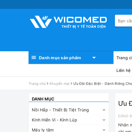
Danh mục sản phẩm
Trang c
Liên hệ
Trang chủ
Khuyến mại
Ưu Đãi Đặc Biệt - Dành Riêng Ch
DANH MỤC
Ưu Đ
Nồi Hấp - Thiết Bị Tiệt Trùng
ĐĂNG B
Kính Hiển Vi - Kính Lúp
Nhân n
Máy ly tâm
chị em