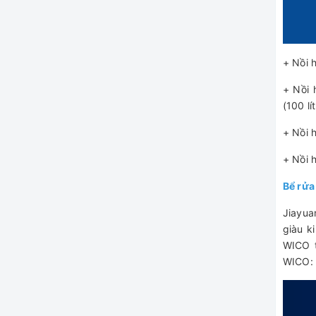
+ Nồi h
+ Nồi 
(100 lít
+ Nồi h
+ Nồi h
Bể rửa
Jiayua
giàu k
WICO t
WICO: