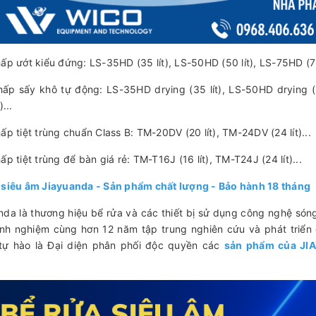
ấp ướt kiểu đứng: LS-35HD (35 lít), LS-50HD (50 lít), LS-75HD (75 
hấp sấy khô tự động: LS-35HD drying (35 lít), LS-50HD drying (5
)...
ấp tiệt trùng chuẩn Class B: TM-20DV (20 lít), TM-24DV (24 lít)...
ấp tiệt trùng để bàn giá rẻ: TM-T16J (16 lít), TM-T24J (24 lít)...
 siêu âm Jiayuanda - Sản phẩm chất lượng - Bảo hành 18 tháng
nda là thương hiệu bể rửa và các thiết bị sử dụng công nghệ són
inh nghiệm cùng hơn 12 năm tập trung nghiên cứu và phát triể
ự hào là Đại diện phân phối độc quyền các
sản phẩm của JI