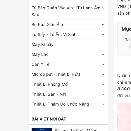
VNĐ (T
Tủ Bảo Quản Vắc Xin - Tủ Lạnh Âm
sản ph
Sâu
Bể Rửa Siêu Âm
Mục 
Tủ Sấy - Tủ Ấm Vi Sinh
Máy Khuấy
Máy Lắc
Cân Y Tế
Micropipet (Thiết bị Hút)
Nhân n
chị e
Thiết Bị Phòng Mổ
8.300.
Thiết Bị Sản - Nhi
đối vớ
Thiết Bị Thăm Dò Chức Năng
BÀI VIẾT NỔI BẬT
Wicomed - Chúc Mừng