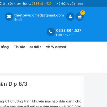
Chăm sóc khách hàng:
0383.864.527
Hệ thống cửa hàng
0
thietbiwicomed@gmail.com
Email
0383.864.527
Hotline 24/7
o hàng
Tin tức - ưu đãi
Về Wicomed
hân Dịp 8/3
êng 01 Chương trình khuyến mại hấp dẫn dành cho
g vào hoá đơn đối với các đơn hàng từ 8.300.000