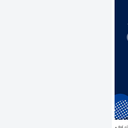
+ Bể r