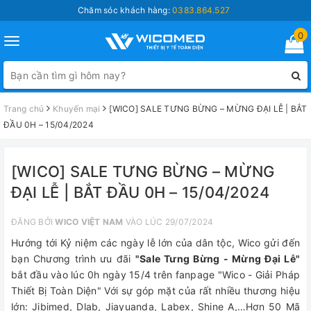
Chăm sóc khách hàng:
0383.864.527
0
Toggle
navigation
Trang chủ
Khuyến mại
[WICO] SALE TƯNG BỪNG – MỪNG ĐẠI LỄ | BẮT
ĐẦU 0H – 15/04/2024
[WICO] SALE TƯNG BỪNG – MỪNG
ĐẠI LỄ | BẮT ĐẦU 0H – 15/04/2024
ĐĂNG BỞI
WICO VIỆT NAM
VÀO LÚC 29/07/2024
Hướng tới Kỷ niệm các ngày lễ lớn của dân tộc, Wico gửi đến
bạn Chương trình ưu đãi
"Sale Tưng Bừng - Mừng Đại Lễ"
bắt đầu vào lúc 0h ngày 15/4 trên fanpage "Wico - Giải Pháp
Thiết Bị Toàn Diện" Với sự góp mặt của rất nhiều thương hiệu
lớn: Jibimed, Dlab, Jiayuanda, Labex, Shine A,…Hơn 50 Mã