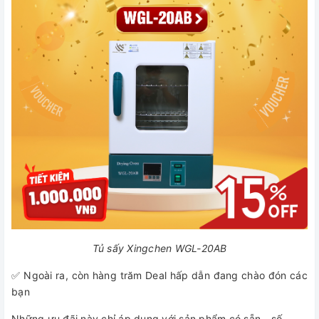
Tủ sấy Xingchen WGL-20AB
✅ Ngoài ra, còn hàng trăm Deal hấp dẫn đang chào đón các
bạn
Những ưu đãi này chỉ áp dụng với sản phẩm có sẵn - số