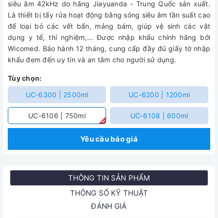
siêu âm 42kHz do hãng Jiayuanda - Trung Quốc sản xuất.
Là thiết bị tẩy rửa hoạt động bằng sóng siêu âm tần suất cao
để loại bỏ các vết bẩn, mảng bám, giúp vệ sinh các vật
dụng y tế, thí nghiệm,...
Được nhập khẩu chính hãng bởi
Wicomed. Bảo hành 12 tháng, cung cấp đầy đủ giấy tờ nhập
khẩu đem đến uy tín và an tâm cho người sử dụng.
Tùy chọn:
UC-6300 | 2500ml
UC-6200 | 1200ml
UC-6106 | 750ml
UC-6108 | 600ml
Yêu cầu báo giá
THÔNG TIN SẢN PHẨM
THÔNG SỐ KỸ THUẬT
ĐÁNH GIÁ