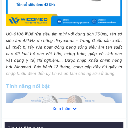
UC-6106🌟Bể rửa siêu âm mini với dung tích 750ml, tần số
siêu âm 42kHz do hãng Jiayuanda - Trung Quốc sản xuất.
Là
thiết bị tẩy rửa hoạt động bằng sóng siêu âm tần suất
cao để loại bỏ các vết bẩn, mảng bám, giúp vệ sinh các
vật dụng y tế, thí nghiệm,...
Được nhập khẩu chính hãng
bởi Wicomed. Bảo hành 12 tháng, cung cấp đầy đủ giấy tờ
nhập khẩu đem đến uy tín và an tâm cho người sử dụng.
Tính năng nổi bật
Xem thêm