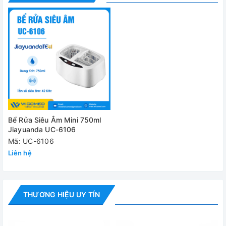
Cung cấp bao gồm:
✅
Bể rửa siêu âm UC-6106
✅ Bộ phụ kiện tiêu chuẩn
✅ Hướng dẫn sử dụng
Đánh giá
Bể Rửa Siêu Âm Mini 750ml
Jiayuanda UC-6106
Mã: UC-6106
Liên hệ
THƯƠNG HIỆU UY TÍN