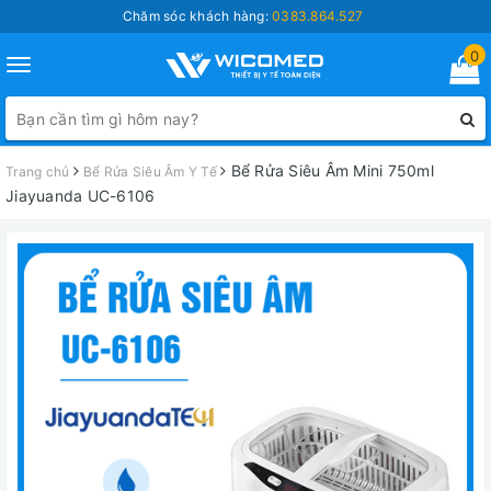
Chăm sóc khách hàng:
0383.864.527
0
Toggle
navigation
Bể Rửa Siêu Âm Mini 750ml
Trang chủ
Bể Rửa Siêu Âm Y Tế
Jiayuanda UC-6106