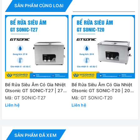
SẢN PHẨM CÙNG LOẠI
Model
UC-6106
Dung tích bể
750ml
Kích thước
150*126*44mm
trong bể
Công suất siêu
35W
âm
Dải thời gian cài
1-5 phút
đặt
Bể Rửa Siêu Âm Có Gia Nhiệt
Bể Rửa Siêu Âm Có Gia Nhiệt
Gtsonic GT SONIC-T27 | 27
Gtsonic GT SONIC-T20 | 20
Tần số siêu âm
42 KHz
Lít
Lít
L
Mã: GT SONIC-T27
Mã: GT SONIC-T20
Liên hệ
Liên hệ
Nguồn điện
220V/50Hz
Kích thước vận
253*224*150mm
chuyển
SẢN PHẨM ĐÃ XEM