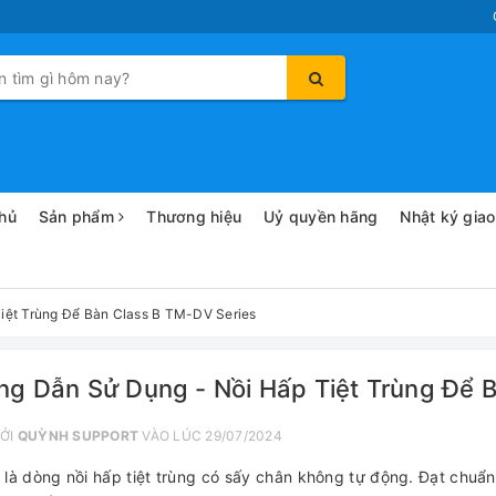
hủ
Sản phẩm
Thương hiệu
Uỷ quyền hãng
Nhật ký gia
iệt Trùng Để Bàn Class B TM-DV Series
g Dẫn Sử Dụng - Nồi Hấp Tiệt Trùng Để 
ỞI
QUỲNH SUPPORT
VÀO LÚC 29/07/2024
là dòng nồi hấp tiệt trùng có sấy chân không tự động. Đạt chuẩn