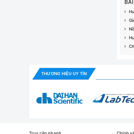
BÀI
Hư
Gi
Nồ
Hư
Ch
THƯƠNG HIỆU UY TÍN
Truy cập nhanh
Chính s