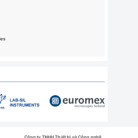
ies
Công ty TNHH Thiết bị và Công nghệ