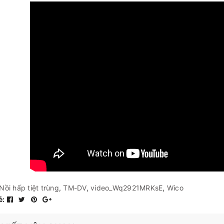
Nồi hấp tiệt trùng
,
TM-DV
,
video_Wq2921MRKsE
,
Wico
ẻ: