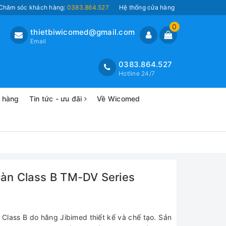
Chăm sóc khách hàng:
0383.864.527
Hệ thống cửa hàng
0
thietbiwicomed@gmail.com
Email
0383.864.527
Hotline 24/7
o hàng
Tin tức - ưu đãi
Về Wicomed
Bàn Class B TM-DV Series
 Class B do hãng Jibimed thiết kế và chế tạo. Sản