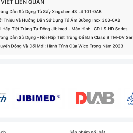
 VIẾT LIÊN QUAN
ớng Dẫn Sử Dụng Tủ Sấy Xingchen 43 Lít 101-0AB
ới Thiệu Và Hướng Dẫn Sử Dụng Tủ Ấm Buồng Inox 303-0AB
i Hấp Tiệt Trùng Tự Động Jibimed - Màn Hình LCD LS-HD Series
ớng Dẫn Sử Dụng - Nồi Hấp Tiệt Trùng Để Bàn Class B TM-DV Ser
uyển Động Và Đổi Mới: Hành Trình Của Wico Trong Năm 2023
ách
Sản phẩm nổi bật