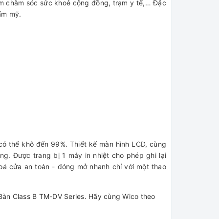
âm chăm sóc sức khoẻ cộng đồng, trạm y tế,… Đặc
hẩm mỹ.
 có thể khô đến 99%. Thiết kế màn hình LCD, cùng
g. Được trang bị 1 máy in nhiệt cho phép ghi lại
khoá cửa an toàn - đóng mở nhanh chỉ với một thao
ể Bàn Class B TM-DV Series. Hãy cùng Wico theo