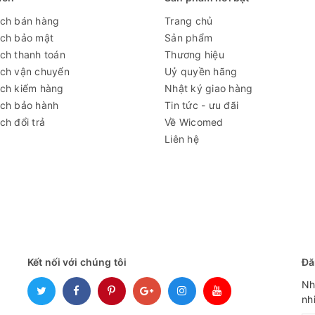
ách bán hàng
Trang chủ
ách bảo mật
Sản phẩm
ch thanh toán
Thương hiệu
ách vận chuyển
Uỷ quyền hãng
ách kiểm hàng
Nhật ký giao hàng
ách bảo hành
Tin tức - ưu đãi
ch đổi trả
Về Wicomed
Liên hệ
Kết nối với chúng tôi
Đă
Nh
nh