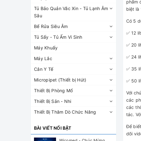
phẩm đ
Tủ Bảo Quản Vắc Xin - Tủ Lạnh Âm
biệt l
Sâu
Có 5 d
Bể Rửa Siêu Âm
✅ 12 l
Tủ Sấy - Tủ Ấm Vi Sinh
✅ 20 l
Máy Khuấy
✅ 24 l
Máy Lắc
✅ 35 l
Cân Y Tế
Micropipet (Thiết bị Hút)
✅ 50 l
Thiết Bị Phòng Mổ
Với ch
các ph
Thiết Bị Sản - Nhi
các th
Thiết Bị Thăm Dò Chức Năng
tác. Vớ
Để biế
BÀI VIẾT NỔI BẬT
dõi vi
Wicomed - Chúc Mừng