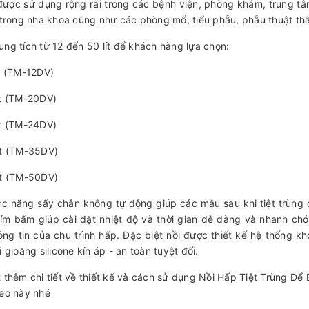
ược sử dụng rộng rãi trong các bệnh viện, phòng khám, trung t
à trong nha khoa cũng như các phòng mổ, tiểu phẫu, phẫu thuật t
ung tích từ 12 đến 50 lít để khách hàng lựa chọn:
ít (TM-12DV)
ít (TM-20DV)
ít (TM-24DV)
ít (TM-35DV)
ít (TM-50DV)
ức năng sấy chân không tự động giúp các mẫu sau khi tiệt trùng
ím bấm giúp cài đặt nhiệt độ và thời gian dễ dàng và nhanh chón
ông tin của chu trình hấp. Đặc biệt nồi được thiết kế hệ thống 
i gioăng silicone kín áp - an toàn tuyệt đối.
t thêm chi tiết về thiết kế và cách sử dụng Nồi Hấp Tiệt Trùng Đ
deo này nhé