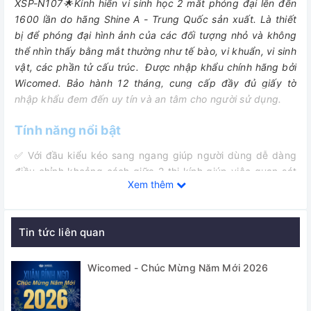
XSP-N107🌟Kính hiển vi sinh học 2 mắt phóng đại lên đến
1600 lần do hãng Shine A - Trung Quốc sản xuất. Là
thiết
bị để phóng đại hình ảnh của các đối tượng nhỏ và không
thể nhìn thấy bằng mắt thường như tế bào, vi khuẩn, vi sinh
vật, các phần tử cấu trúc.
Được nhập khẩu chính hãng bởi
Wicomed. Bảo hành 12 tháng, cung cấp đầy đủ giấy tờ
nhập khẩu đem đến uy tín và an tâm cho người sử dụng.
Tính năng nổi bật
✅
Với đầu kiểu kéo sang ngang giúp người dùng dễ dàng
điều chỉnh khoảng cách giữa 2 thị kính giúp việc quan sát
Xem thêm
trở nên dễ dàng và chính xác hơn.
✅
Kính hiển vi XSP-N107 được sử dụng rất rộng rãi trong
các lĩnh vực như: giáo dục, nông nghiệp, y tế, công nghệ
Tin tức liên quan
sinh học, dược phẩm, thực phẩm…
Wicomed - Chúc Mừng Năm Mới 2026
Thông số kỹ thuật