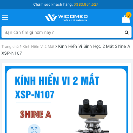
Chăm sóc khách hàng:
0383.864.527
0
Toggle
navigation
Kính Hiển Vi Sinh Học 2 Mắt Shine A
Trang chủ
Kính Hiển Vi 2 Mắt
XSP-N107