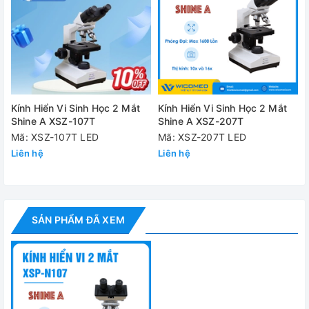
Cung cấp bao gồm:
✅
01 x Kính hiển vi XSP-N107
✅
01 x Thị kính 10X: 02 cái
✅
01 x Thị kính 16X: 02 cái
Kính Hiển Vi Sinh Học 2 Mắt
Kính Hiển Vi Sinh Học 2 Mắt
Shine A XSZ-107T
Shine A XSZ-207T
✅
01 x Hướng dẫn sử dụng
Mã: XSZ-107T LED
Mã: XSZ-207T LED
Đánh giá
Liên hệ
Liên hệ
SẢN PHẨM ĐÃ XEM