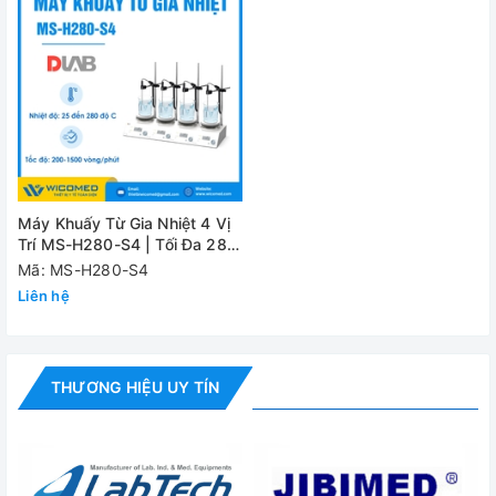
Màn hình hiển thị
LCD
Phạm vi nhiệt độ
25-28
Bảo vệ quá nhiệt
420 đ
Độ chính xác nhiệt độ
0.1 độ
Kích thước
701x2
Trọng lượng
8.7kg
Máy Khuấy Từ Gia Nhiệt 4 Vị
Trí MS-H280-S4 | Tối Đa 280
Độ C
Mã: MS-H280-S4
Cung cấp bao gồm:
Liên hệ
✅
Máy chính
✅
Bộ phụ kiện tiêu chuẩn
THƯƠNG HIỆU UY TÍN
✅
Hướng dẫn sử dụng
Đánh giá