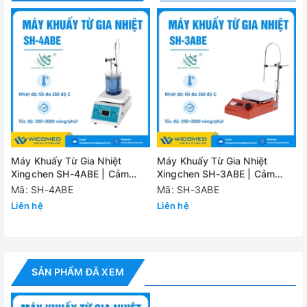
Vật liệu bề mặt làm việc
làm bằ
Động cơ
DC khô
Đầu ra định mức
5Wx4
Công suất gia nhiệt
600W
Công suất tổng
605W
Nguồn điện
100-1
Máy Khuấy Từ Gia Nhiệt
Máy Khuấy Từ Gia Nhiệt
Xingchen SH-4ABE | Cảm
Xingchen SH-3ABE | Cảm
Vị trí khuấy
4 vị trí
Biến Nhiệt Độ PT100
Biến Nhiệt Độ PT100
Mã: SH-4ABE
Mã: SH-3ABE
Dung tích khuấy tối đa (nước)
3 lít x 
Liên hệ
Liên hệ
Chiều dài cá từ
40mm
Tốc độ khuấy
200-1
SẢN PHẨM ĐÃ XEM
Độ chính xác tốc độ
±20