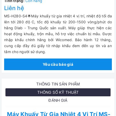
Tình trạng:
Còn hàng
Liên hệ
MS-H280-S4🌟Máy khuấy từ gia nhiệt 4 vị trí, nhiệt độ tối đa
lên tới 280 độ C, tốc độ khuấy từ 200-1500 vòng/phút do
hãng Dlab - Trung Quốc sản xuất. Máy giúp thực hiện các
hoạt động khuấy, trộn mẫu, hỗ trợ việc chuẩn bị mẫu.
Được
nhập khẩu chính hãng bởi Wicomed. Bảo hành 12 tháng,
cung cấp đầy đủ giấy tờ nhập khẩu đem đến uy tín và an
tâm cho người sử dụng.
Yêu cầu báo giá
THÔNG TIN SẢN PHẨM
THÔNG SỐ KỸ THUẬT
ĐÁNH GIÁ
Máy Khuấy Từ Gia Nhiệt 4 Vị Trí MS-