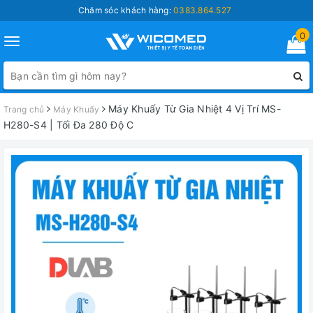
Chăm sóc khách hàng:
0383.864.527
0
Toggle
navigation
Máy Khuấy Từ Gia Nhiệt 4 Vị Trí MS-
Trang chủ
Máy Khuấy
H280-S4 | Tối Đa 280 Độ C