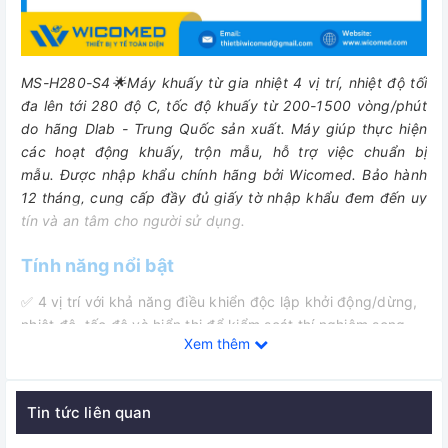
MS-H280-S4🌟Máy khuấy từ gia nhiệt 4 vị trí, nhiệt độ tối
đa lên tới 280 độ C, tốc độ khuấy từ 200-1500 vòng/phút
do hãng Dlab - Trung Quốc sản xuất. Máy giúp thực hiện
các hoạt động khuấy, trộn mẫu, hỗ trợ việc chuẩn bị
mẫu
.
Được nhập khẩu chính hãng bởi Wicomed. Bảo hành
12 tháng, cung cấp đầy đủ giấy tờ nhập khẩu đem đến uy
tín và an tâm cho người sử dụng.
Tính năng nổi bật
✅
4 vị trí với khả năng điều khiển độc lập khởi động/dừng,
nhiệt độ, tốc độ và hiển thị để kiểm soát thí nghiệm song
Xem thêm
song tốt hơn.
✅ Bề mặt làm việc bằng nhôm phủ gốm có khả năng truyền
nhiệt nhanh và chống ăn mòn mạnh.
Tin tức liên quan
✅ Bộ điều khiển nhiệt độ PID chính xác