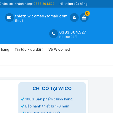
Chăm sóc khách hàng:
0383.864.527
Hệ thống cửa hàng
0
thietbiwicomed@gmail.com
Email
0383.864.527
Hotline 24/7
o hàng
Tin tức - ưu đãi
Về Wicomed
CHỈ CÓ TẠI WICO
100% Sản phẩm chính hãng
Bảo hành thiết bị 1-3 năm