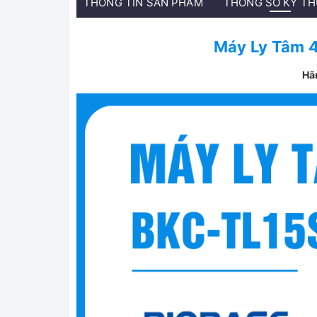
THÔNG TIN SẢN PHẨM
THÔNG SỐ KỸ T
Máy Ly Tâm 
Hã