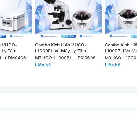
 Vi ICO-
Combo Kính Hiển Vi ICO-
Combo Kính Hiể
 Ly Tâm
L1000PL Và Máy Ly Tâm
L1000PLi Và M
ục/Ly tâm ngắn
DM0506
DM0506
PL + DM0408
Mã: ICO-L1000PL + DM0506
Mã: ICO-L1000
Liên hệ
Liên hệ