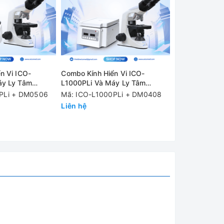
n Vi ICO-
Combo Kính Hiển Vi ICO-
Combo Kính Hi
áy Ly Tâm
L1000PLi Và Máy Ly Tâm
L1000PLi Và 
DM0408
DM0412 (A12-
PLi + DM0506
Mã: ICO-L1000PLi + DM0408
Mã: ICO-L10
Liên hệ
(A12-10P)
Liên hệ