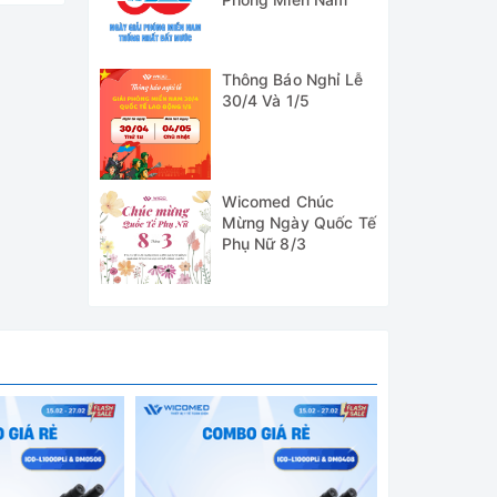
Thông Báo Nghỉ Lễ
30/4 Và 1/5
uá trình
hành 12
Wicomed Chúc
Mừng Ngày Quốc Tế
Phụ Nữ 8/3