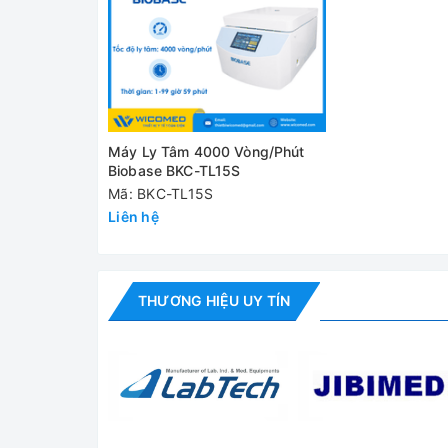
Khối lượng tịnh
50/55
/ tổng (kg)
Cung cấp bao gồm:
Máy Ly Tâm 4000 Vòng/Phút
✅
Máy ly tâm BKC-TL15S
Biobase BKC-TL15S
✅ Bộ phụ kiện tiêu chuẩn
Mã: BKC-TL15S
Liên hệ
✅ Hướng dẫn sử dụng
Đánh giá
THƯƠNG HIỆU UY TÍN