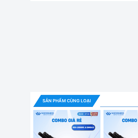
BKC-TL15S 🌟Máy ly tâm với tốc độ 4000vòng/phú
phân ly dựa vào trường lực ly tâm để phân tách
tháng, cung cấp đầy đủ giấy tờ nhập khẩu đem đế
Tính năng nổi bật
✅ Hệ thống lọc hiệu suất cao giúp loại bỏ v khuẩ
✅ Màn hình 7 inch cảm ứng hiển thị thông số theo 
✅ Được trang bị hệ thống bảo vệ khóa khẩn cấp 
SẢN PHẨM CÙNG LOẠI
✅ Động cơ DC không chổi than
Thông số kỹ thuật
Model
BKC-TL15S