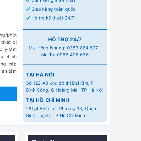
Cam kết giá tốt nhất
Giao hàng toàn quốc
Hỗ trợ kỹ thuật 24/7
ng/phút
HỖ TRỢ 24/7
thiết bị
Ms. Hồng Nhung:
0383 864 527
-
c ly tâm
Mr. Tú:
0968 406 636
u chính
ung cấp
à an tâm
TẠI HÀ NỘI
Số 122-A3 khu đô thị Đại Kim, P
Định Công, Q Hoàng Mai, TP Hà Nội
TẠI HỒ CHÍ MINH
281/4 Bình Lợi, Phường 13, Quận
Bình Thạnh, TP Hồ Chí Minh