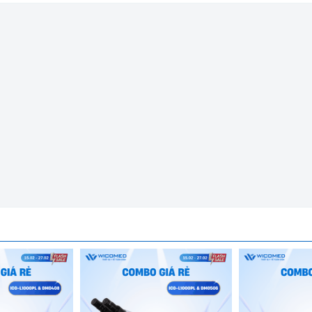
t do hãng Biobase - Trung Quốc sản xuất. Là
thiết bị thực hiện q
 hỗn hợp chất.
Được nhập khẩu chính hãng bởi Wicomed. Bảo 
n uy tín và an tâm cho người sử dụng.
n, ô nhiễm an toàn cho buồng ly tâm
thời gian thực
và bảo vệ quá tốc độ, mất cân bằng