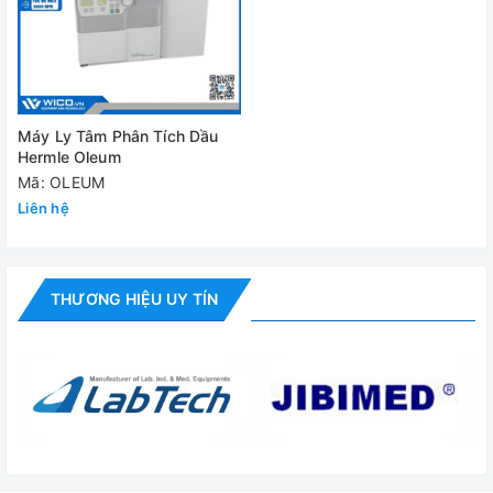
Kích thước máy
56 cm x 41 cm x 64 cm
Khối lượng
72 kg
Nguồn điện
230V – 50/60 Hz
Máy Ly Tâm Phân Tích Dầu
Đánh giá
Hermle Oleum
Mã: OLEUM
Liên hệ
THƯƠNG HIỆU UY TÍN