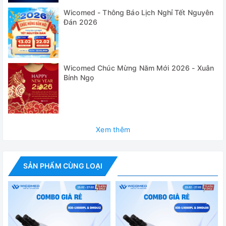
Wicomed - Thông Báo Lịch Nghỉ Tết Nguyên
- Có thể thao tác đơn giản bằng 1 tay
Đán 2026
- Dễ dàng cài đặt ngay cả khi đeo găng tay
- Phím bấm dạng màng chống bắn (dung dịch)
Wicomed Chúc Mừng Năm Mới 2026 - Xuân
- Hiển thị giá trị cài đặt và giá trị thực
Bính Ngọ
- Chọn lựa tốc độ theo vòng/phút hoặc theo lực ly tâm g-
force, bước cài đặt 10
- 10 cấp độ tăng tốc và 10 mức giảm tốc, có thể không
Xem thêm
phanh cho chế độ giảm tốc
- Cài đặt thời gian từ 10 giây đến 99 giờ 59 phút hoặc liên
tục
SẢN PHẨM CÙNG LOẠI
(tới 99 giờ 59 phút, bước tăng 1 phút)
- Lưu trữ được 99 chương trình chạy bao gồm cả loại rotor
- Phím ly tâm nhanh “Quick” dùng cho các chu kỳ ly tâm