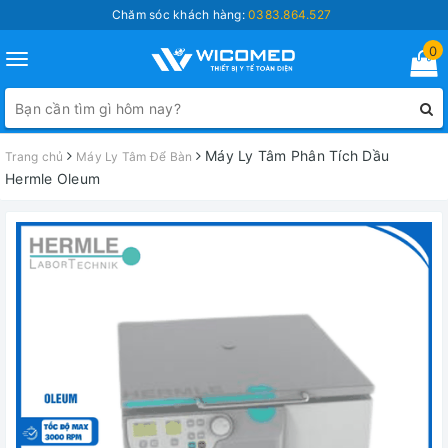
Chăm sóc khách hàng:
0383.864.527
0
Toggle
navigation
Máy Ly Tâm Phân Tích Dầu
Trang chủ
Máy Ly Tâm Để Bàn
Hermle Oleum