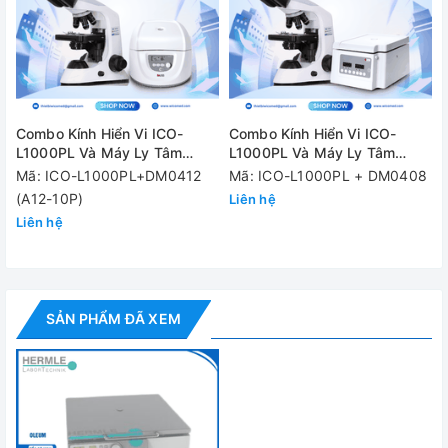
ngắn
- Chế độ bảo vệ: không sinh nhiệt
Thông số kỹ thuật
Combo Kính Hiển Vi ICO-
Combo Kính Hiển Vi ICO-
Model
Oleum
L1000PL Và Máy Ly Tâm
L1000PL Và Máy Ly Tâm
DM0412 (A12-10P)
DM0408
Mã: ICO-L1000PL+DM0412
Mã: ICO-L1000PL + DM0408
Tốc độ tối đa
3,000 vòng/phút
(A12-10P)
Liên hệ
Dung tích ly tâm
Liên hệ
4 vị trí x 100ml
tối đa
Lực ly tâm lớn
2213 xg
nhất
SẢN PHẨM ĐÃ XEM
Dải tốc độ điều
200 đến 3,000 vòng/phút
khiển
Thời gian cài
99 giờ 59 phút
đặt