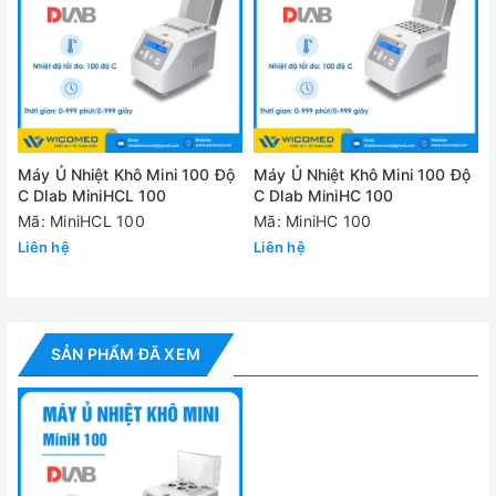
Bộ nhớ chương trình
Tự hiệu chuẩn nhiệt độ
Giao diện USB
Hiển thị mã lỗi
Máy Ủ Nhiệt Khô Mini 100 Độ
Máy Ủ Nhiệt Khô Mini 100 Độ
Bảo vệ quá nhiệt
C Dlab MiniHCL 100
C Dlab MiniHC 100
Mã: MiniHCL 100
Mã: MiniHC 100
Màn hình
Liên hệ
Liên hệ
Công suất
Điện áp/Tần số
1
Kích thước (WxDxH)
SẢN PHẨM ĐÃ XEM
Trọng lượng
Nhiệt độ môi trường cho phép
Độ ẩm môi trường cho phép