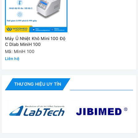
Cung cấp bao gồm:
✅ Máy chính
✅ Bộ phụ kiện tiêu chuẩn
Máy Ủ Nhiệt Khô Mini 100 Độ
C Dlab MiniH 100
✅ Hướng dẫn sử dụng
Mã: MiniH 100
Liên hệ
Đánh giá
THƯƠNG HIỆU UY TÍN