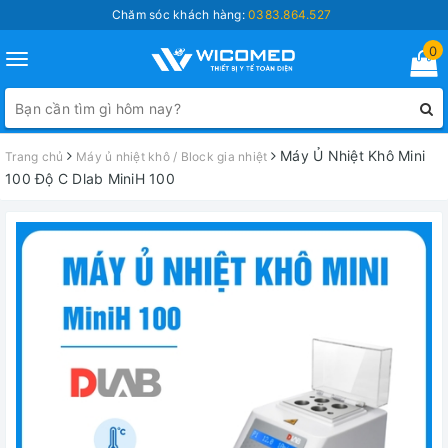
Chăm sóc khách hàng:
0383.864.527
0
Toggle
navigation
Máy Ủ Nhiệt Khô Mini
Trang chủ
Máy ủ nhiệt khô / Block gia nhiệt
100 Độ C Dlab MiniH 100