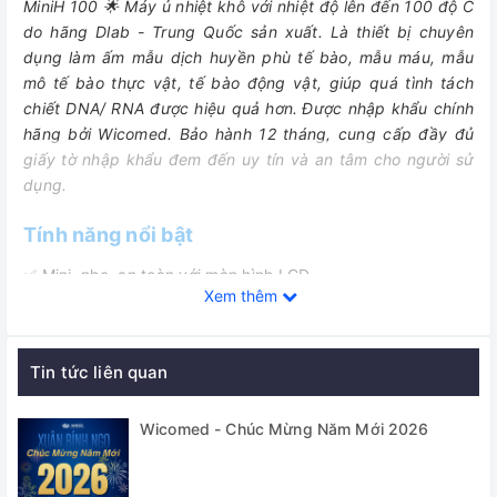
MiniH 100 🌟 Máy ủ nhiệt khô với nhiệt độ lên đến 100 độ C
do hãng Dlab - Trung Quốc sản xuất. Là thiết bị chuyên
dụng làm ấm mẫu dịch huyền phù tế bào, mẫu máu, mẫu
mô tế bào thực vật, tế bào động vật, giúp quá tình tách
chiết DNA/ RNA được hiệu quả hơn.
Được nhập khẩu chính
hãng bởi Wicomed. Bảo hành 12 tháng, cung cấp đầy đủ
giấy tờ nhập khẩu đem đến uy tín và an tâm cho người sử
dụng.
Tính năng nổi bật
✅
Mini, nhẹ, an toàn với màn hình LCD
Xem thêm
Kiểm soát kỹ thuật số cả nhiệt độ và thời gian
✅
✅ Chức năng hiệu chỉnh lại người dùng tích hợp đảm bảo
Tin tức liên quan
độ chính xác nhiệt độ lâu dài
✅ Bảo vệ quá nhiệt
Wicomed - Chúc Mừng Năm Mới 2026
✅ Chức năng làm mát tùy chọn