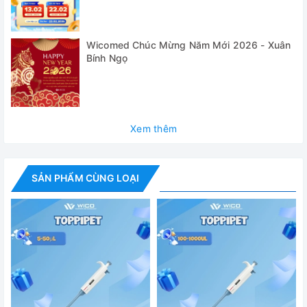
Kiểm tra thể tích
200/100/
Wicomed Chúc Mừng Năm Mới 2026 - Xuân
Đánh giá
Bính Ngọ
Xem thêm
SẢN PHẨM CÙNG LOẠI