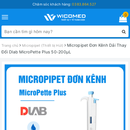
Chăm sóc khách hàng:
0383.864.527
0
Toggle
navigation
Micropipet Đơn Kênh Dải Thay
Trang chủ
Micropipet (Thiết bị Hút)
Đổi Dlab MicroPette Plus 50-200μL