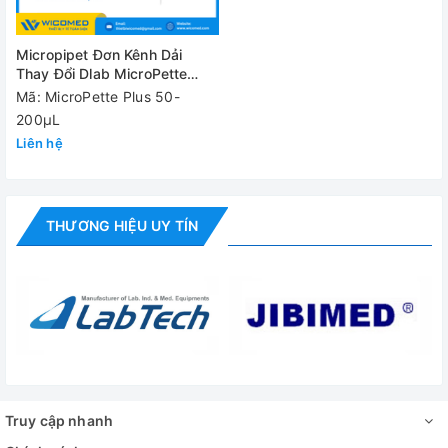
Micropipet Đơn Kênh Dải
Thay Đổi Dlab MicroPette
Plus 50-200μL
Mã: MicroPette Plus 50-
200μL
Liên hệ
THƯƠNG HIỆU UY TÍN
Truy cập nhanh