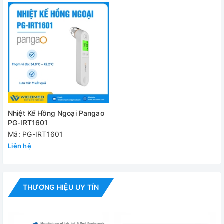
Cung cấp bao gồm:
✅ Máy chính
✅ Bộ phụ kiện tiêu chuẩn
✅ Hướng dẫn sử dụng
Đánh giá
Nhiệt Kế Hồng Ngoại Pangao
PG-IRT1601
Mã: PG-IRT1601
Liên hệ
THƯƠNG HIỆU UY TÍN