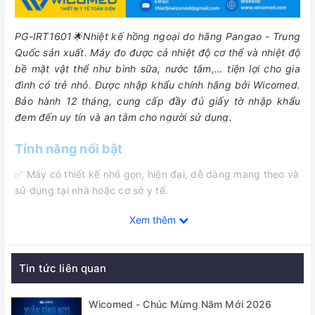
PG-IRT1601🌟Nhiệt kế hồng ngoại do hãng Pangao - Trung
Quốc sản xuất. Máy đo được cả nhiệt độ cơ thể và nhiệt độ
bề mặt vật thể như bình sữa, nước tắm,… tiện lợi cho gia
đình có trẻ nhỏ.
Được nhập khẩu chính hãng bởi Wicomed.
Bảo hành 12 tháng, cung cấp đầy đủ giấy tờ nhập khẩu
đem đến uy tín và an tâm cho người sử dụng.
Tính năng nổi bật
✅ Máy có thiết kế nhỏ gọn, hiện đại, dễ dàng mang theo và
sử dụng tại nhà hoặc cơ sở y tế.
✅ Tích hợp màn hình LCD 3 màu cảnh báo sốt thông minh,
Xem thêm
hiển thị kết quả chỉ trong 1 giây, tích hợp chế độ tự động
tắt nguồn.
Tin tức liên quan
✅ Đo được cả nhiệt độ cơ thể và nhiệt độ bề mặt vật thể
như bình sữa, nước tắm,… tiện lợi cho gia đình có trẻ nhỏ.
Wicomed - Chúc Mừng Năm Mới 2026