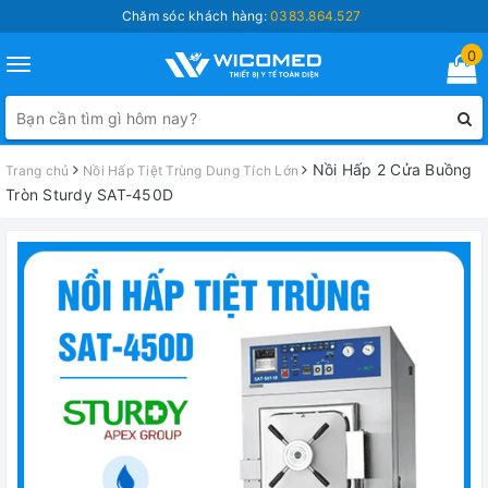
Chăm sóc khách hàng:
0383.864.527
0
Toggle
navigation
Nồi Hấp 2 Cửa Buồng
Trang chủ
Nồi Hấp Tiệt Trùng Dung Tích Lớn
Tròn Sturdy SAT-450D