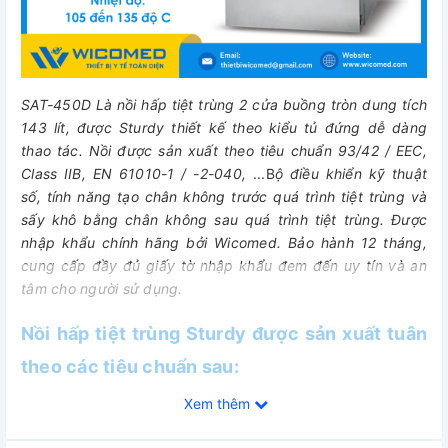
SAT-450D Là nồi hấp tiệt trùng 2 cửa buồng tròn dung tích
143 lít, được Sturdy thiết kế theo kiểu tủ đứng dễ dàng
thao tác. Nồi được sản xuất theo tiêu chuẩn 93/42 / EEC,
Class IIB, EN 61010-1 / -2-040,
...B
ộ điều khiển kỹ thuật
số, tính năng tạo chân không trước quá trình tiệt trùng và
sấy khô bằng chân không sau quá trình tiệt trùng.
Được
nhập khẩu chính hãng bởi Wicomed. Bảo hành 12 tháng,
cung cấp đầy đủ giấy tờ nhập khẩu đem đến uy tín và an
tâm cho người sử dụng.
Nồi hấp tiệt trùng Sturdy được sản xuất tuân
theo các tiêu chuẩn sau:
- 93/42 / EEC
Xem thêm
- Class IIB (Chỉ thị Châu Âu cho Thiết bị Y tế)