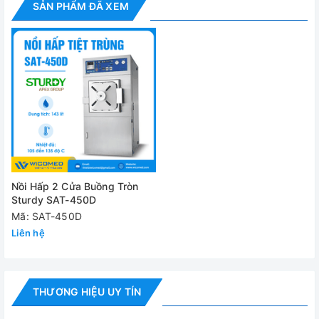
✅ Hệ thống khóa an toàn kép
SẢN PHẨM ĐÃ XEM
✅ Chương trình chất lỏng đặc biệt
✅ Chức năng đứng
Thông số kỹ thuật
Model
SAT-
Dung tích
143 lí
Nhiệt độ tiệt trùng
Cài đ
Nồi Hấp 2 Cửa Buồng Tròn
Sturdy SAT-450D
Buồng hấp (Đường kính x Chiều sâu)
450 
Mã: SAT-450D
Liên hệ
Thời gian tiệt trùng
0-60
Thời gian sấy
0-60
Bộ ghi nhiệt
Ghi n
THƯƠNG HIỆU UY TÍN
Chế độ hấp chất lỏng
Có