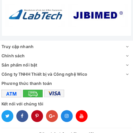
Màn hình điều khiển / hiển thị
LED
Hiển thị áp suất
Đồng
Bơm chân không
Pre-
Auto Lock
Khoá 
Truy cập nhanh
Nguồn điện
230V/
Chính sách
Sản phẩm nổi bật
Công suất
7kW
Công ty TNHH Thiết bị và Công nghệ Wico
Kích thước tổng thể (WxDxH)
800x
Phương thức thanh toán
Cung cấp bao gồm:
Kết nối với chúng tôi
-
Nồi Hấp Sturdy SAT-450D
- Phụ kiện tiêu chuẩn
- Hướng dẫn sử dụng