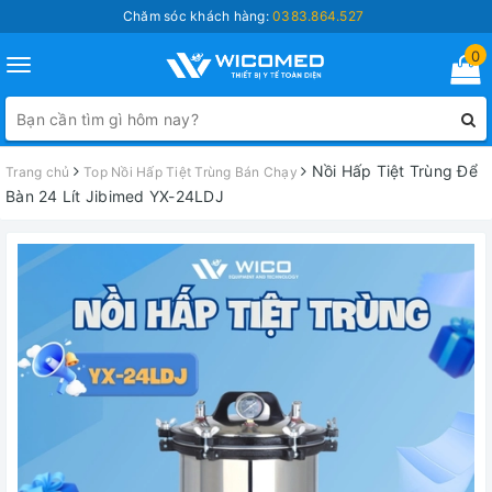
Chăm sóc khách hàng:
0383.864.527
0
Toggle
navigation
Nồi Hấp Tiệt Trùng Để
Trang chủ
Top Nồi Hấp Tiệt Trùng Bán Chạy
Bàn 24 Lít Jibimed YX-24LDJ