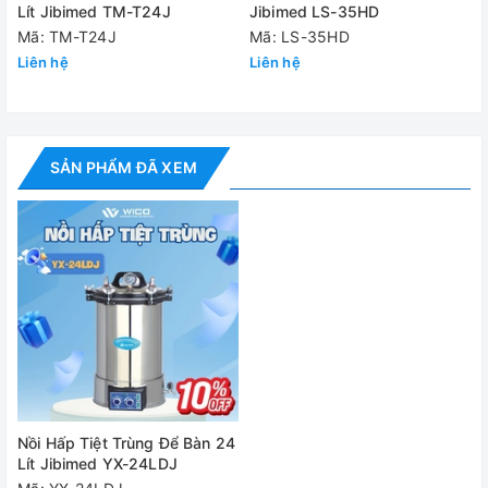
Lít Jibimed TM-T24J
Jibimed LS-35HD
Mã: TM-T24J
Nguồn điện
Mã: LS-35HD
AC220V 5
Liên hệ
Liên hệ
Kích thước vận
410×41
chuyển（mm）
Khối lượng
20/1
SẢN PHẨM ĐÃ XEM
G.W/N.W
Cung cấp bao gồm:
✅
Nồi hấp tiệt trùng YX-24LDJ
✅ Bộ phụ kiện tiêu chuẩn
✅ Hướng dẫn sử dụng
Video - Hình ảnh
Nồi Hấp Tiệt Trùng Để Bàn 24
Lít Jibimed YX-24LDJ