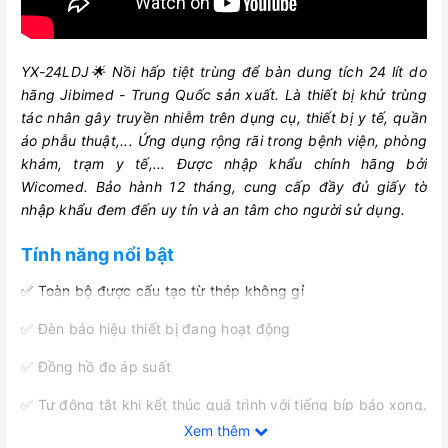
YX-24LDJ🌟 Nồi hấp tiệt trùng để bàn dung tích 24 lít do
hãng Jibimed - Trung Quốc sản xuất. Là thiết bị khử trùng
tác nhân gây truyền nhiễm trên dụng cụ, thiết bị y tế, quần
áo phẫu thuật,... Ứng dụng rộng rãi trong bệnh viện, phòng
khám, trạm y tế,... Được nhập khẩu chính hãng bởi
Wicomed. Bảo hành 12 tháng, cung cấp đầy đủ giấy tờ
nhập khẩu đem đến uy tín và an tâm cho người sử dụng.
Tính năng nổi bật
✅ Toàn bộ được cấu tạo từ thép không gỉ
✅ Đèn báo hiệu thiết bị đang hoạt động
✅ Đồng hồ đo áp suất
✅ Tự động tắt khi kết thúc quá trình với tiếng bíp báo xong.
Xem thêm
✅ Gia nhiệt bằng điện