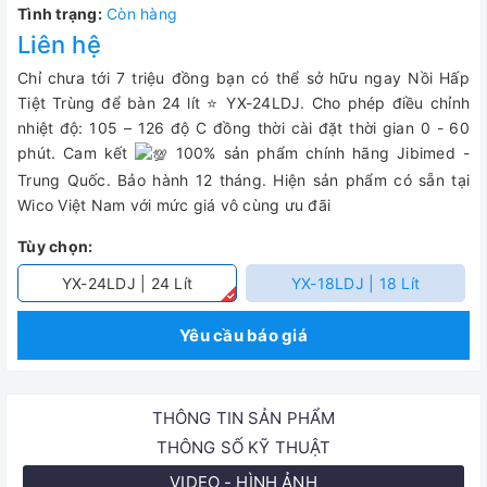
Tình trạng:
Còn hàng
Liên hệ
Chỉ chưa tới 7 triệu đồng bạn có thể sở hữu ngay Nồi Hấp
Tiệt Trùng để bàn 24 lít ⭐ YX-24LDJ. Cho phép điều chỉnh
nhiệt độ: 105 – 126 độ C đồng thời cài đặt thời gian 0 - 60
phút. Cam kết
100% sản phẩm chính hãng Jibimed -
Trung Quốc. Bảo hành 12 tháng. Hiện sản phẩm có sẵn tại
Wico Việt Nam với mức giá vô cùng ưu đãi
Tùy chọn:
YX-24LDJ | 24 Lít
YX-18LDJ | 18 Lít
Yêu cầu báo giá
THÔNG TIN SẢN PHẨM
THÔNG SỐ KỸ THUẬT
VIDEO - HÌNH ẢNH