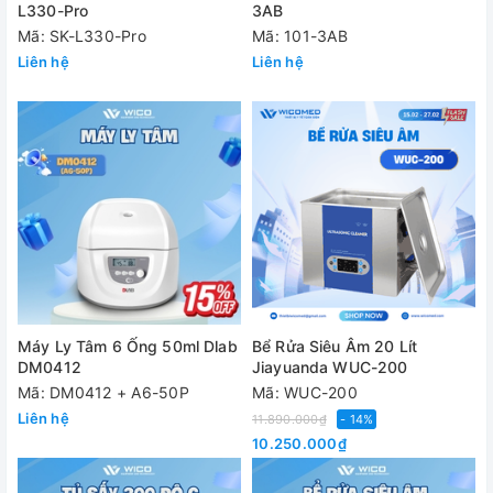
L330-Pro
3AB
Mã: SK-L330-Pro
Mã: 101-3AB
Liên hệ
Liên hệ
Máy Ly Tâm 6 Ống 50ml Dlab
Bể Rửa Siêu Âm 20 Lít
DM0412
Jiayuanda WUC-200
Mã: DM0412 + A6-50P
Mã: WUC-200
Liên hệ
11.890.000₫
- 14%
10.250.000₫