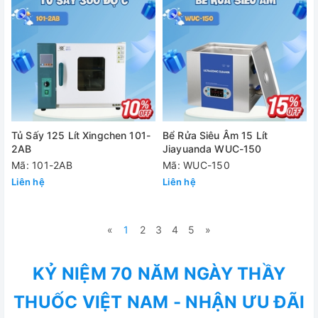
Tủ Sấy 125 Lít Xingchen 101-
Bể Rửa Siêu Âm 15 Lít
2AB
Jiayuanda WUC-150
Mã: 101-2AB
Mã: WUC-150
Liên hệ
Liên hệ
«
1
2
3
4
5
»
KỶ NIỆM 70 NĂM NGÀY THẦY
THUỐC VIỆT NAM - NHẬN ƯU ĐÃI