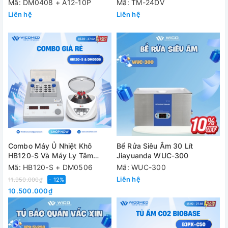
TM-24DV
Mã: DM0408 + A12-10P
Mã: TM-24DV
Liên hệ
Liên hệ
Combo Máy Ủ Nhiệt Khô
Bể Rửa Siêu Âm 30 Lít
HB120-S Và Máy Ly Tâm
Jiayuanda WUC-300
DM0506 | Chỉ Hơn 10 Triệu
Mã: HB120-S + DM0506
Mã: WUC-300
Liên hệ
11.950.000₫
- 12%
10.500.000₫