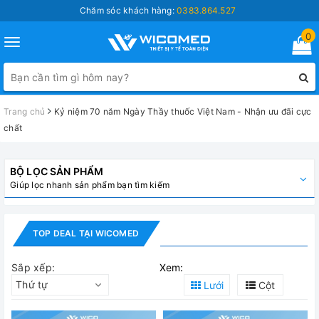
Chăm sóc khách hàng:
0383.864.527
0
Toggle
navigation
Trang chủ
Kỷ niệm 70 năm Ngày Thầy thuốc Việt Nam - Nhận ưu đãi cực
chất
BỘ LỌC SẢN PHẨM
Giúp lọc nhanh sản phẩm bạn tìm kiếm
TOP DEAL TẠI WICOMED
Sắp xếp:
Xem:
Thứ tự
Lưới
Cột