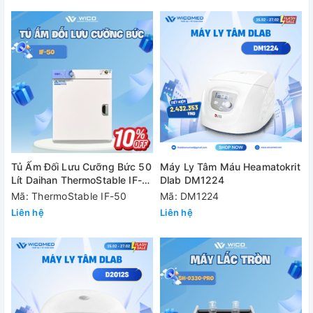
Tủ Ấm Đối Lưu Cưỡng Bức 50
Máy Ly Tâm Máu Heamatokrit
Lít Daihan ThermoStable IF-
Dlab DM1224
50
Mã: ThermoStable IF-50
Mã: DM1224
Liên hệ
Liên hệ