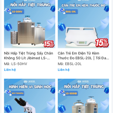
Nồi Hấp Tiệt Trùng Sấy Chân
Cân Trẻ Em Điện Tử Kèm
Không 50 Lít Jibimed LS-
Thước Đo EBSL-20L | Tối Đa
50HV
20kg
Mã: LS-50HV
Mã: EBSL-20L
Liên hệ
Liên hệ