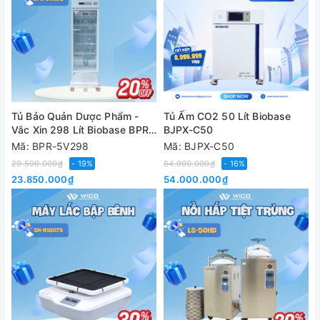
Tủ Bảo Quản Dược Phẩm -
Tủ Ấm CO2 50 Lít Biobase
Vắc Xin 298 Lít Biobase BPR-
BJPX-C50
5V298
Mã: BPR-5V298
Mã: BJPX-C50
29.500.000₫
- 19%
64.000.000₫
- 16%
23.850.000₫
54.000.000₫