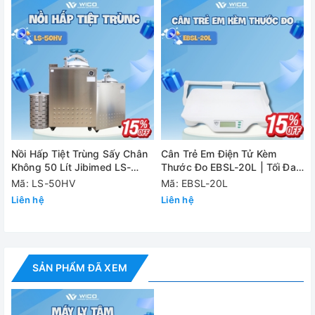
300-4500 v
Dải tốc độ
Bước tăng 100
Max. RCF
2490
Độ chính xác
±20 vòng
tốc độ
Rotor (lựa chọn
A12-10P,
Nồi Hấp Tiệt Trùng Sấy Chân
Cân Trẻ Em Điện Tử Kèm
khi đặt hàng)
Không 50 Lít Jibimed LS-
Thước Đo EBSL-20L | Tối Đa
50HV
20kg
Mã: LS-50HV
Mã: EBSL-20L
Cài đặt thời
30 giây -99 phút/
Liên hệ
Liên hệ
gian
Động cơ
Động cơ DC khô
Màn hình
LC
SẢN PHẨM ĐÃ XEM
Tính năng an
Khoá của interlock,ph
toàn