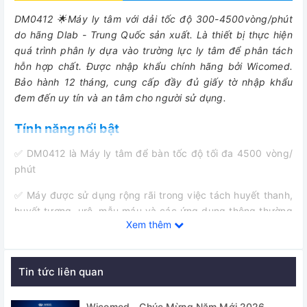
DM0412 🌟Máy ly tâm với dải tốc độ 300-4500vòng/phút
do hãng Dlab - Trung Quốc sản xuất. Là thiết bị thực hiện
quá trình phân ly dựa vào trường lực ly tâm để phân tách
hỗn hợp chất.
Được nhập khẩu chính hãng bởi Wicomed.
Bảo hành 12 tháng, cung cấp đầy đủ giấy tờ nhập khẩu
đem đến uy tín và an tâm cho người sử dụng.
Tính năng nổi bật
✅ DM0412 là Máy ly tâm để bàn tốc độ tối đa 4500 vòng/
phút
✅ Máy được sử dụng rộng rãi trong việc tách huyết thanh,
huyết tương, urê, mẫu máu và các ứng dụng thông thường
Xem thêm
khác trong bệnh viện và phòng thí nghiệm nghiên cứu,
phân tích mẫu nước, mẫu đất… Đặc biệt phù hợp với các
phòng xét nghiệm quy mô vừa và nhõ cũng như các viện
Tin tức liên quan
thẩm mỹ, Spa trong để ly tâm tách PRP (huyết tương giàu
tiểu cầu).
Wicomed - Chúc Mừng Năm Mới 2026