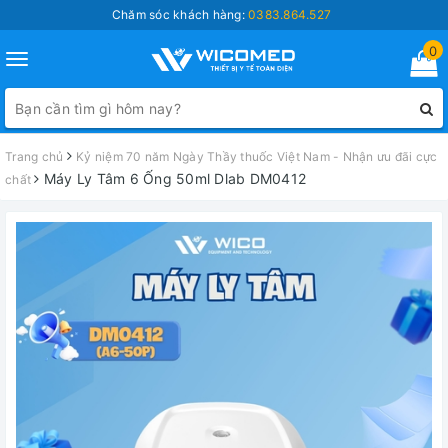
Chăm sóc khách hàng:
0383.864.527
0
Toggle
navigation
Trang chủ
Kỷ niệm 70 năm Ngày Thầy thuốc Việt Nam - Nhận ưu đãi cực
Máy Ly Tâm 6 Ống 50ml Dlab DM0412
chất