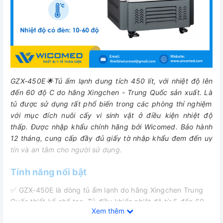
GZX-450E🌟Tủ ấm lạnh dung tích 450 lít, với nhiệt độ lên
đến 60 độ C do hãng Xingchen - Trung Quốc sản xuất. Là
tủ được sử dụng rất phổ biến trong các phòng thí nghiệm
với mục đích nuôi cấy vi sinh vật ở điều kiện nhiệt độ
thấp.
Được nhập khẩu chính hãng bởi Wicomed. Bảo hành
12 tháng, cung cấp đầy đủ giấy tờ nhập khẩu đem đến uy
tín và an tâm cho người sử dụng.
Tính năng nổi bật
✅ GZX-450E là dòng tủ ấm lạnh do hãng Xingchen Trung
Quốc thiết kế chế tạo. Tủ điều khiển nhiệt độ từ 5 đến 60
Xem thêm
độ C cùng hệ thống chiếu sáng 3 mặt lên tới 18000 LUX rất