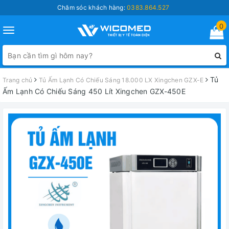
Chăm sóc khách hàng:
0383.864.527
0
Toggle
navigation
Tủ
Trang chủ
Tủ Ấm Lạnh Có Chiếu Sáng 18.000 LX Xingchen GZX-E
Ấm Lạnh Có Chiếu Sáng 450 Lít Xingchen GZX-450E