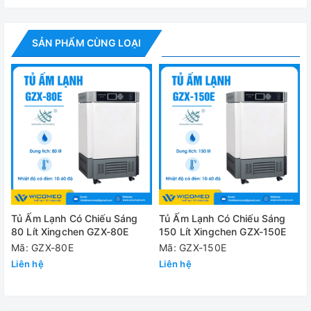
✅ Tuần hoàn khí đối lưu cưỡng bức cho độ đồng đều cao.
Thông số kỹ thuật
SẢN PHẨM CÙNG LOẠI
Model
GZX-450E
Thể tích
450 lít
Buồng
Buồng Inox
Nguồn điện
220V-50Hz
Công suất
1400W
Có đèn: 10 - 60 độ C
Tủ Ấm Lạnh Có Chiếu Sáng
Tủ Ấm Lạnh Có Chiếu Sáng
Dải nhiệt độ
80 Lít Xingchen GZX-80E
150 Lít Xingchen GZX-150E
Không đèn: 5 - 60 độ C
Mã: GZX-80E
Mã: GZX-150E
Dải chiếu sáng
0-18000 LX
Liên hệ
Liên hệ
Độ chính xác
± 1 độ C