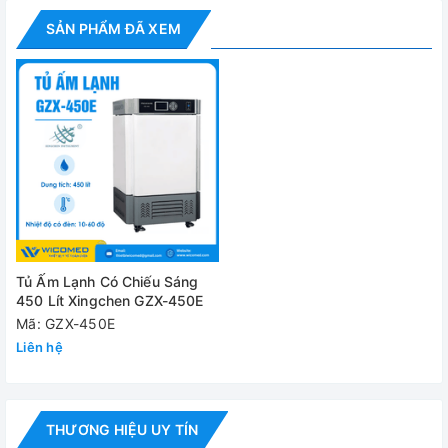
Kích thước
680x600x1100mm
SẢN PHẨM ĐÃ XEM
buồng
Kích thước tổng
910x870x1920mm
thể
Cung cấp bao gồm:
✅
Tủ ấm lạnh GZX-450E
✅ Bộ phụ kiện tiêu chuẩn
✅ Hướng dẫn sử dụng
Tủ Ấm Lạnh Có Chiếu Sáng
450 Lít Xingchen GZX-450E
Đánh giá
Mã: GZX-450E
Liên hệ
THƯƠNG HIỆU UY TÍN