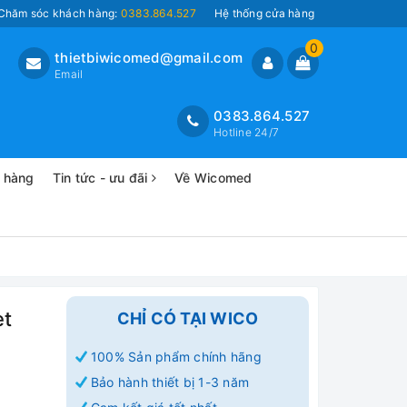
Chăm sóc khách hàng:
0383.864.527
Hệ thống cửa hàng
0
thietbiwicomed@gmail.com
Email
0383.864.527
Hotline 24/7
o hàng
Tin tức - ưu đãi
Về Wicomed
et
CHỈ CÓ TẠI WICO
100% Sản phẩm chính hãng
Bảo hành thiết bị 1-3 năm