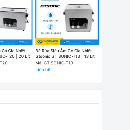
 nhiệt
 Có Gia Nhiệt
Bể Rửa Siêu Âm Có Gia Nhiệt
Bể Rửa Siêu Â
toàn
IC-T20 | 20 Lít
Gtsonic GT SONIC-T13 | 13 Lít
Gtsonic GT SO
c tích
-T20
Mã: GT SONIC-T13
Mã: GT SONI
ng gió.
Liên hệ
Liên hệ