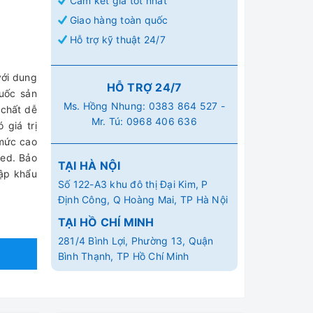
Cam kết giá tốt nhất
Giao hàng toàn quốc
Hỗ trợ kỹ thuật 24/7
với dung
HỖ TRỢ 24/7
Quốc sản
Ms. Hồng Nhung:
0383 864 527
-
 chất dễ
Mr. Tú:
0968 406 636
 giá trị
 mức cao
med. Bảo
TẠI HÀ NỘI
hập khẩu
Số 122-A3 khu đô thị Đại Kim, P
Định Công, Q Hoàng Mai, TP Hà Nội
TẠI HỒ CHÍ MINH
281/4 Bình Lợi, Phường 13, Quận
Bình Thạnh, TP Hồ Chí Minh