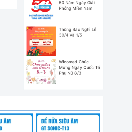
50 Năm Ngày Giải
Phóng Miền Nam
Thông Báo Nghỉ Lễ
30/4 Và 1/5
thiết bị
 bảo vệ
tờ nhập
Wicomed Chúc
Mừng Ngày Quốc Tế
Phụ Nữ 8/3
 có
.
 đầy
ản phẩm