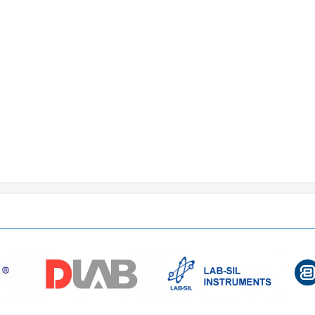
560 × 430 × 430mm
1 kệ
50kg