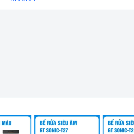
ng tích 15 lít (4 gal) do hãng Zoyet - Trung Quốc sản xuất.
Là 
 độc hại hoặc các vật phẩm có giá trị cao, đảm bảo mang lại sự
 hãng bởi Wicomed. Bảo hành 12 tháng, cung cấp đầy đủ giấy 
.
ỏng dễ cháy và hóa chất nguy hiểm, đặc biệt phù hợp cho các loại
ểu đáng kể nguy cơ cháy nổ, bảo vệ an toàn tính mạng và tài sản
 quốc tế OSHA 29CFR1910.106 và NFPA CODE 30, đảm bảo đáp ứng
y sáng bóng, chống ăn mòn, chống bụi, gỉ sét và ẩm mốc, giúp s