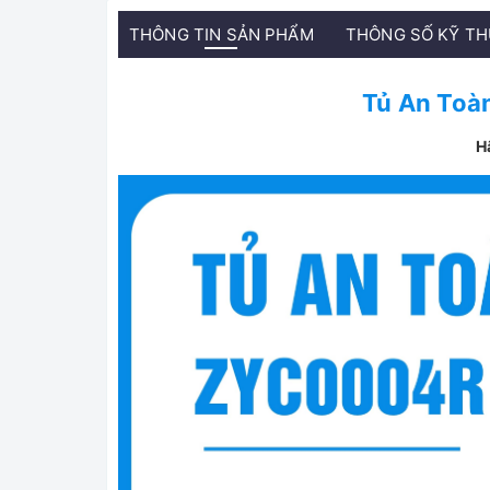
THÔNG TIN SẢN PHẨM
THÔNG SỐ KỸ T
Tủ An Toà
H