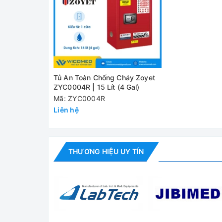
Kích thước ngoài (Cao x Rộng x Sâu)
Số kệ tiêu chuẩn
Tải trọng kệ
Tủ An Toàn Chống Cháy Zoyet
Cung cấp bao gồm:
ZYC0004R | 15 Lít (4 Gal)
Mã: ZYC0004R
✅ Máy chính
Liên hệ
✅ Bộ phụ kiện tiêu chuẩn
✅ Hướng dẫn sử dụng
THƯƠNG HIỆU UY TÍN
Đánh giá