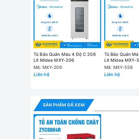
✅ Cửa tủ sử dụng cơ chế khóa ba điểm giúp giảm m
✅ Trang bị khóa cơ chế khóa đôi cho phép hai ng
✅ Cách cửa được trang bị hệ thống bản lể piano
✅ Kết cấu chống cháy hiệu quả với thép tấm 1,2mm
và chống cháy, giúp bảo vệ tối đa mẫu và hóa chấ
Tủ Bảo Quản Máu 4 Độ C 206
Tủ Bảo Quản Má
✅ Bên trong tủ được trang bị kệ có thể điều chỉnh
Lít Midea MXY-206
Lít Midea MXY-
khi lưu trữ nhiều loại chai lọ khác nhau. - Lỗ thô
Mã: MXY-206
Mã: MXY-558
hợp bộ chống lửa hồi cháy ngăn không cho ngọn l
Liên hệ
Liên hệ
✅ Ngoài ra, tủ còn có cổng tiếp địa tĩnh điện, giú
Thông số kỹ thuật
SẢN PHẨM ĐÃ XEM
Model
Dung tích
Loại cửa