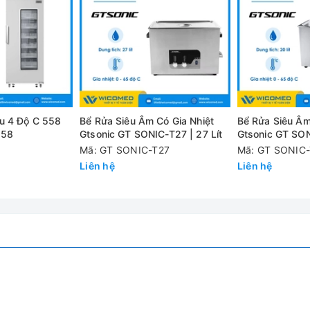
a sát hoặc tia lửa cơ học, hạn chế tích tụ tĩnh điện.
ười đồng quản lý, nâng cao tính bảo mật và an toàn cho mẫu
 độ bền cao giúp đóng mở cửa nhẹ nhàng
 hai lớp, hàn điểm chắc chắn, giữa hai lớp có 38mm vật liệu cách
t bên trong khi xảy ra sự cố.
u 4 Độ C 558
Bể Rửa Siêu Âm Có Gia Nhiệt
Bể Rửa Siêu Âm
 linh hoạt theo bậc với giá đỡ hàn cố định chắc chắn, đảm bảo an 
558
Gtsonic GT SONIC-T27 | 27 Lít
Gtsonic GT SON
ng gió bên hông giúp giảm nồng độ hơi hóa chất. Đặc biệt lỗ gió đượ
Mã: GT SONIC-T27
Mã: GT SONIC
ửa từ bên ngoài lan ngược vào bên trong hệ thống qua đường thô
Liên hệ
Liên hệ
p xả điện tích xuống đất, giảm thiểu nguy cơ cháy do tĩnh điện
ZYC0004R
15 lít (4 Gal)
Cửa đơn