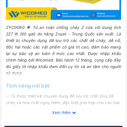
ZYC0060 🌟 Tủ an toàn chống cháy 2 cửa với dung tích
227 lít (60 gal) do hãng Zoyet - Trung Quốc sản xuất.
Là
thiết bị
chuyên dụng để lưu trữ các chất dễ cháy, dễ nổ,
độc hại hoặc các vật phẩm có giá trị cao, đảm bảo mang
lại sự bảo vệ an toàn ở mức cao nhất
. Được nhập khẩu
chính hãng bởi Wicomed. Bảo hành 12 tháng, cung cấp đầy
đủ giấy tờ nhập khẩu đem đến uy tín và an tâm cho người
sử dụng.
Tính năng nổi bật:
✅ Tủ được thiết kế chuyên dụng để lưu trữ chất lỏng dễ
cháy và hóa chất nguy hiểm, đặc biệt phù hợp cho các loại
có điểm cháy dưới 37,8 độ C. Sản phẩm giúp giảm thiểu
Xem thêm
đáng kể nguy cơ cháy nổ, bảo vệ an toàn tính mạng và tài
sản.