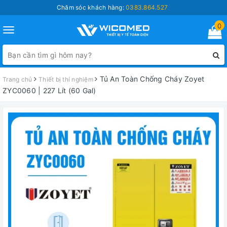
Chăm sóc khách hàng:
0383.864.527
0
Toggle
navigation
Tủ An Toàn Chống Cháy Zoyet
Trang chủ
Thiết bị thí nghiệm
ZYC0060 | 227 Lít (60 Gal)