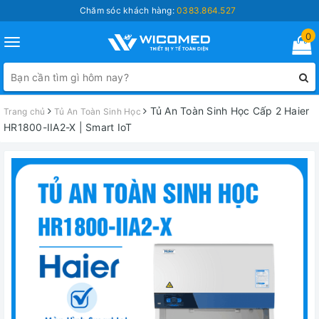
Chăm sóc khách hàng:
0383.864.527
0
Toggle
navigation
Tủ An Toàn Sinh Học Cấp 2 Haier
Trang chủ
Tủ An Toàn Sinh Học
HR1800-IIA2-X | Smart IoT