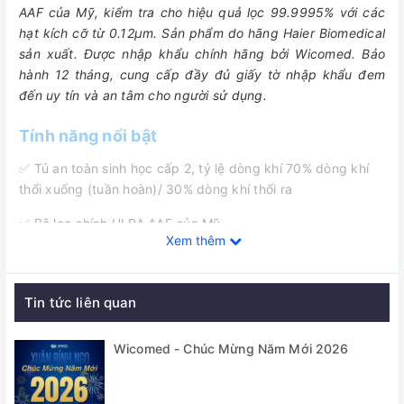
AAF của Mỹ, kiểm tra cho hiệu quả lọc 99.9995% với các
hạt kích cỡ từ 0.12µm. Sản phẩm do hãng Haier Biomedical
sản xuất. Được nhập khẩu chính hãng bởi Wicomed. Bảo
hành 12 tháng, cung cấp đầy đủ giấy tờ nhập khẩu đem
đến uy tín và an tâm cho người sử dụng.
Tính năng nổi bật
✅ Tủ an toàn sinh học cấp 2, tỷ lệ dòng khí 70% dòng khí
thổi xuống (tuần hoàn)/ 30% dòng khí thổi ra
✅ Bộ lọc chính ULPA AAF của Mỹ
Xem thêm
+ Kiểm tra cho hiệu quả lọc 99.9995% với các hạt kích cỡ
từ 0.12µm
Tin tức liên quan
+ Cho dòng khí sạch theo FED STD 209E class 1 (hoặc
ISO14644.1 class 3) đến bề mặt làm việc với dòng khí ổn
Wicomed - Chúc Mừng Năm Mới 2026
định, bảo vệ mẫu
✅ Được trang bị hệ thống điều khiển trực quan với màn