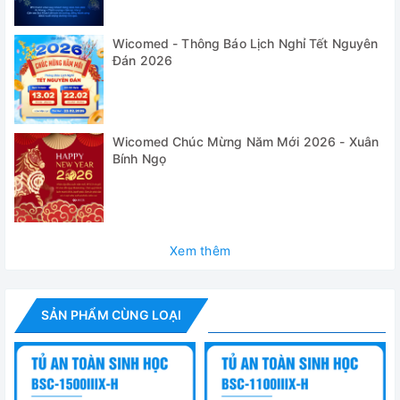
hình cảm ứng LCD rộng 10”, dễ dàng điều khiển vận hành
và giám sát trạng thái tủ.
Wicomed - Thông Báo Lịch Nghỉ Tết Nguyên
✅ Đèn UV có thể được cài đặt bằng một phím duy nhất để
Đán 2026
kích hoạt / tắt tự động trong các khoảng thời gian tiệt
trùng được chỉ định từ 0 phút đến 24 giờ, nhằm giảm thiểu
thời gian chờ đợi.
Wicomed Chúc Mừng Năm Mới 2026 - Xuân
✅ Chức năng liên kết giữa khử trùng bằng tia cực tím, đèn
Bính Ngọ
huỳnh quang, cửa sổ phía trước và động cơ quạt, nghĩa là
đèn UV chỉ có thể bật sáng khi đèn chiếu sáng tắt. An toàn
dự phòng này loại bỏ nguy cơ hoạt động không chính xác.
✅ Nhiều cảnh báo bằng âm thanh và hình ảnh: cảnh báo
Xem thêm
trục trặc phần cứng, cảnh báo chạy quá thông số hoạt
động, cảnh báo kết thúc vòng đời của bộ lọc / đèn UV,...
SẢN PHẨM CÙNG LOẠI
✅ Hai ổ cắm chống nước đạt tiêu chuẩn IP44 với chức
năng bật/tắt hẹn giờ để cải thiện độ an toàn và tiết kiệm
năng lượng.