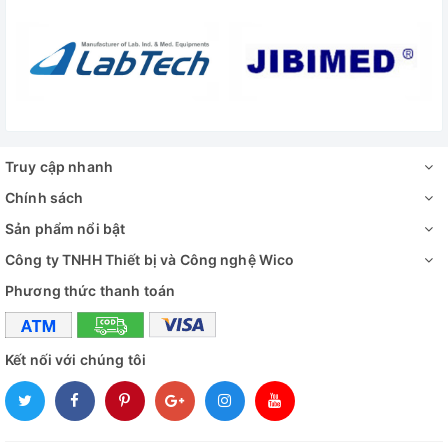
Nguồn điện
220V - 50Hz
Cung cấp bao gồm:
✅
Tủ sấy 101-3BE
✅ Giá để mẫu sấy: 2 chiếc
Truy cập nhanh
✅ Hướng dẫn sử dụng
Chính sách
Sản phẩm nổi bật
Đánh giá
Công ty TNHH Thiết bị và Công nghệ Wico
Phương thức thanh toán
Kết nối với chúng tôi