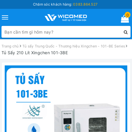
Chăm sóc khách hàng:
0383.864.527
0
Toggle
navigation
Trang chủ
Tủ sấy Trung Quốc - Thương hiệu Xingchen - 101-BE Series
Tủ Sấy 210 Lít Xingchen 101-3BE