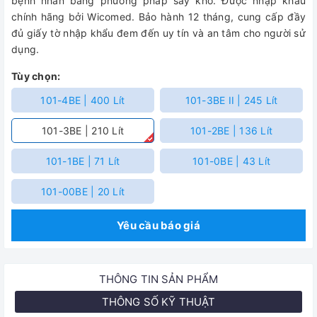
bệnh nhân bằng phương pháp sấy khô.
Được nhập khẩu
chính hãng bởi Wicomed. Bảo hành 12 tháng, cung cấp đầy
đủ giấy tờ nhập khẩu đem đến uy tín và an tâm cho người sử
dụng.
Tùy chọn:
101-4BE | 400 Lít
101-3BE II | 245 Lít
101-3BE | 210 Lít
101-2BE | 136 Lít
101-1BE | 71 Lít
101-0BE | 43 Lít
101-00BE | 20 Lít
Yêu cầu báo giá
THÔNG TIN SẢN PHẨM
THÔNG SỐ KỸ THUẬT