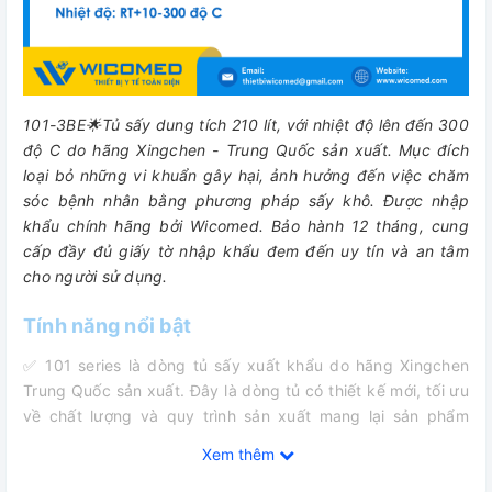
101-3BE🌟Tủ sấy dung tích 210 lít, với nhiệt độ lên đến 300
độ C do hãng Xingchen - Trung Quốc sản xuất. M
ục đích
loại bỏ những vi khuẩn gây hại, ảnh hưởng đến việc chăm
sóc bệnh nhân bằng phương pháp sấy khô.
Được nhập
khẩu chính hãng bởi Wicomed. Bảo hành 12 tháng, cung
cấp đầy đủ giấy tờ nhập khẩu đem đến uy tín và an tâm
cho người sử dụng.
Tính năng nổi bật
✅ 101 series là dòng tủ sấy xuất khẩu do hãng Xingchen
Trung Quốc sản xuất. Đây là dòng tủ có thiết kế mới, tối ưu
về chất lượng và quy trình sản xuất mang lại sản phẩm
chất lượng với giá thành tốt nhất.
Xem thêm
✅ 101-3BE Xingchen vừa có thể hoạt động theo kiểu đối