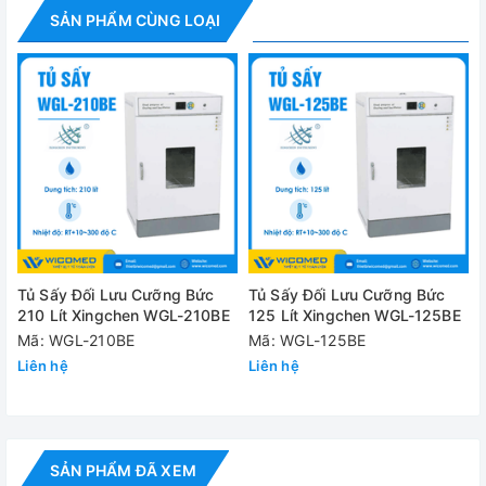
±1 độ C
nhiệt độ
SẢN PHẨM CÙNG LOẠI
Cài đặt thời
1 – 9999 phút
gian từ
Cảm biến nhiệt
Pt100
Bộ điều khiển
PID: Cài đặt nhiệt độ và thời gian sấy
Vật liệu bên
Thép trắng
trong
Vật liệu bên
Thép phủ sơn tĩnh điện
Tủ Sấy Đối Lưu Cưỡng Bức
Tủ Sấy Đối Lưu Cưỡng Bức
ngoài
210 Lít Xingchen WGL-210BE
125 Lít Xingchen WGL-125BE
Công suất định
Mã: WGL-210BE
Mã: WGL-125BE
1.2 kW
mức
Liên hệ
Liên hệ
Nguồn điện
220V
Kích thước
400 x 350 x 350 mm
buồng (WxDxH)
SẢN PHẨM ĐÃ XEM