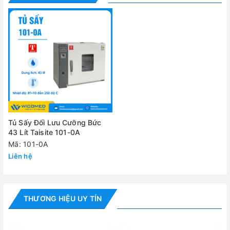
Kích thước máy
652 x 472 x 587 mm
(WxDxH)
Khối lượng
33kg / 37kg
Cung cấp bao gồm:
✅
Tủ sấy 101-0A
✅ Bộ phụ kiện tiêu chuẩn
Tủ Sấy Đối Lưu Cưỡng Bức
✅ Hướng dẫn sử dụng
43 Lít Taisite 101-0A
Mã: 101-0A
Đánh giá
Liên hệ
THƯƠNG HIỆU UY TÍN