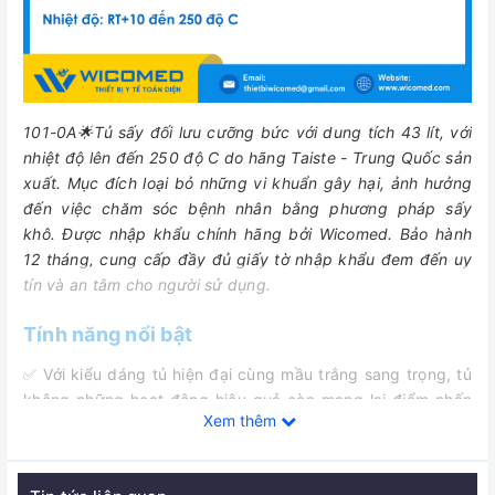
101-0A🌟Tủ sấy đối lưu cưỡng bức với dung tích 43 lít, với
nhiệt độ lên đến 250 độ C do hãng Taiste - Trung Quốc sản
xuất. M
ục đích loại bỏ những vi khuẩn gây hại, ảnh hưởng
đến việc chăm sóc bệnh nhân bằng phương pháp sấy
khô.
Được nhập khẩu chính hãng bởi Wicomed. Bảo hành
12 tháng, cung cấp đầy đủ giấy tờ nhập khẩu đem đến uy
tín và an tâm cho người sử dụng.
Tính năng nổi bật
✅ Với kiểu dáng tủ hiện đại cùng mầu trắng sang trọng, tủ
không những hoạt động hiệu quả còn mang lại điểm nhấn
Xem thêm
cho các phòng thí nghiệm, nghiên cứu.
✅ Bộ điều khiển PID hiển thị số thân thiện với người dùng,
cho phép cài đặt cả nhiệt độ và thời gian một cách dễ