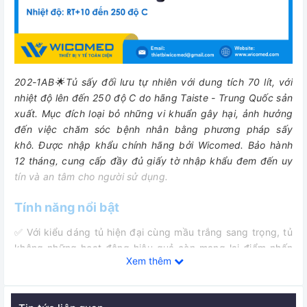
202-1AB🌟Tủ sấy đối lưu tự nhiên với dung tích 70 lít, với
nhiệt độ lên đến 250 độ C do hãng Taiste - Trung Quốc sản
xuất. M
ục đích loại bỏ những vi khuẩn gây hại, ảnh hưởng
đến việc chăm sóc bệnh nhân bằng phương pháp sấy
khô.
Được nhập khẩu chính hãng bởi Wicomed. Bảo hành
12 tháng, cung cấp đầy đủ giấy tờ nhập khẩu đem đến uy
tín và an tâm cho người sử dụng.
Tính năng nổi bật
✅ Với kiểu dáng tủ hiện đại cùng mầu trắng sang trọng, tủ
không những hoạt động hiệu quả còn mang lại điểm nhấn
Xem thêm
cho các phòng thí nghiệm, nghiên cứu.
✅ Bộ điều khiển PID hiển thị số thân thiện với người dùng,
cho phép cài đặt cả nhiệt độ và thời gian một cách dễ