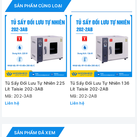
±1 độ C
nhiệt độ
SẢN PHẨM CÙNG LOẠI
Cài đặt thời
1 – 9999 phút
gian từ
Cảm biến nhiệt
Pt100
Bộ điều khiển
PID cài đặt nhiệt độ và thời gian sấy
Vật liệu bên
Thép trắng
trong
Vật liệu bên
Thép phủ sơn tĩnh điện
Tủ Sấy Đối Lưu Tự Nhiên 225
Tủ Sấy Đối Lưu Tự Nhiên 136
ngoài
Lít Taisie 202-3AB
Lít Taisie 202-2AB
Công suất định
Mã: 202-3AB
Mã: 202-2AB
4 kW
mức
Liên hệ
Liên hệ
Nguồn điện
220V
Kích thước
500 x 350 x 450 mm
buồng (WxDxH)
SẢN PHẨM ĐÃ XEM