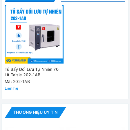
Kích thước máy
910x640x810 mm
(WxDxH)
Khối lượng
45kg/ 50kg
Cung cấp bao gồm:
✅
Tủ sấy 202-1AB
✅ Bộ phụ kiện tiêu chuẩn
Tủ Sấy Đối Lưu Tự Nhiên 70
✅ Hướng dẫn sử dụng
Lít Taisie 202-1AB
Mã: 202-1AB
Đánh giá
Liên hệ
THƯƠNG HIỆU UY TÍN