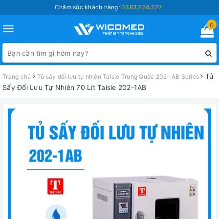
Chăm sóc khách hàng:
0383.864.527
0
Toggle
navigation
Tủ
Trang chủ
Tủ sấy đối lưu tự nhiên Taisie Trung Quốc 202- AB Series
Sấy Đối Lưu Tự Nhiên 70 Lít Taisie 202-1AB