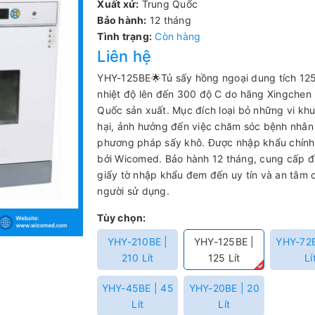
Xuất xứ:
Trung Quốc
Bảo hành:
12 tháng
Tình trạng:
Còn hàng
Liên hệ
YHY-125BE🌟Tủ sấy hồng ngoại dung tích 125 l
nhiệt độ lên đến 300 độ C do hãng Xingchen 
Quốc sản xuất. Mục đích loại bỏ những vi kh
hại, ảnh hưởng đến việc chăm sóc bệnh nhâ
phương pháp sấy khô.
Được nhập khẩu chính
bởi Wicomed. Bảo hành 12 tháng, cung cấp 
giấy tờ nhập khẩu đem đến uy tín và an tâm 
người sử dụng.
Tùy chọn:
YHY-210BE |
YHY-125BE |
YHY-72B
210 Lít
125 Lít
Lí
YHY-45BE | 45
YHY-20BE | 20
Lít
Lít