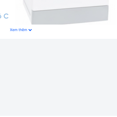
Xem thêm
 với nhiệt độ lên đến 300 độ C do hãng Xingchen - Trung Quốc sả
 hưởng đến việc chăm sóc bệnh nhân bằng phương pháp sấy khô
tháng, cung cấp đầy đủ giấy tờ nhập khẩu đem đến uy tín và an 
tiệt trùng dụng cụ, thiết bị, sấy khô, xử lý nhiệt trong phòng thí
thác mỏ, viện nghiên cứu khoa học, y học, đơn vị y tế và y tế...