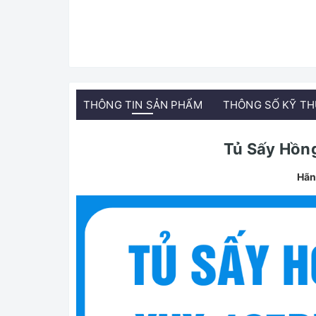
THÔNG TIN SẢN PHẨM
THÔNG SỐ KỸ T
Tủ Sấy Hồn
Hãn