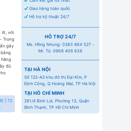
Cam kết giá tốt nhất
Giao hàng toàn quốc
Hỗ trợ kỹ thuật 24/7
ít, với
HỖ TRỢ 24/7
- Trung
Ms. Hồng Nhung:
0383 864 527
-
uẩn gây
Mr. Tú:
0968 406 636
n bằng
 hãng
đầy đủ
TẠI HÀ NỘI
cho
Số 122-A3 khu đô thị Đại Kim, P
Định Công, Q Hoàng Mai, TP Hà Nội
TẠI HỒ CHÍ MINH
E | 72
281/4 Bình Lợi, Phường 13, Quận
t
Bình Thạnh, TP Hồ Chí Minh