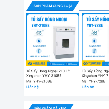
✅ Gia nhiệt nhanh chóng, làm nóng không khí có 
SẢN PHẨM CÙNG LOẠI
được rút ngắn
✅ An toàn : Hệ thống cảnh báo độc lập, dừng hoạ
✅ Tủ sấy hồng ngoại YHY-125BE được thiết kế vớ
được xử lý bằng quy trình phun tĩnh điện. Nó có 
✅ Buồng làm việc bên trong sử dụng thép không gỉ
✅ Tủ được trang bị cửa kép với ô cửa kính rộng 
cửa buồng được trang bị dải ron cao su xung qua
✅ Tủ được thiết kế cách nhiệt tốt giúp tiết kiệm 
Tủ Sấy Hồng Ngoại 210 Lít
Tủ Sấy Hồng Ngo
✅ Tủ sử dụng thiết bị điều khiển nhiệt độ thông m
Xingchen YHY-210BE
Xingchen YHY-7
xác.
Mã: YHY-210BE
Mã: YHY-72BE
Liên hệ
Liên hệ
✅ An toàn : Hệ thống cảnh báo độc lập, dừng hoạ
✅ Có thể thêm cài đặt bộ bảo vệ quá nhiệt, bộ hẹn g
cảnh báo SMS và các chức năng khác ( Option)
SẢN PHẨM ĐÃ XEM