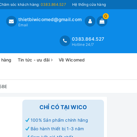
Chăm sóc khách hàng:
0383.864.527
Hệ thống cửa hàng
0
thietbiwicomed@gmail.com
Email
0383.864.527
Hotline 24/7
o hàng
Tin tức - ưu đãi
Về Wicomed
25BE
CHỈ CÓ TẠI WICO
100% Sản phẩm chính hãng
Bảo hành thiết bị 1-3 năm