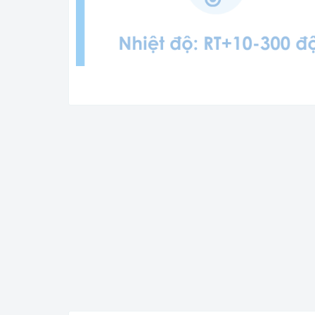
YHY-125BE🌟Tủ sấy hồng ngoại dung tích 125 lít,
M
ục đích loại bỏ những vi khuẩn gây hại, ảnh
nhập khẩu chính hãng bởi Wicomed. Bảo hành 12 
người sử dụng.
Tính năng nổi bật
✅ Tủ sấy sử dụng không khí nóng ở nhiệt độ cao để 
nghiệm của các doanh nghiệp công nghiệp và khai 