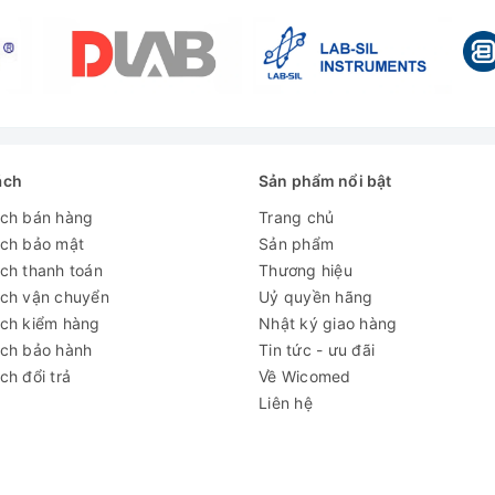
x 500 x 550 mm
 x 635 x 1040 mm
0 W
ách
Sản phẩm nổi bật
g
ách bán hàng
Trang chủ
ách bảo mật
Sản phẩm
 - 50Hz
ch thanh toán
Thương hiệu
ách vận chuyển
Uỷ quyền hãng
ách kiểm hàng
Nhật ký giao hàng
ách bảo hành
Tin tức - ưu đãi
ch đổi trả
Về Wicomed
Liên hệ