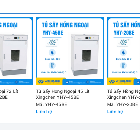
quạt cưỡng bức giúp nhiệt độ đồng đều, thời gian sấy khô và tiệ
t động đảm bảo an toàn khi quá nhiệt.
i vỏ ngoài được làm bằng thép tấm cán nguội chất lượng cao, và
vẻ ngoài đẹp, chống ăn mòn và độ bền cao.
 giúp cho việc vệ sinh thuận tiện hơn.
giúp người dùng dễ dàng quan sát quá trình sấy bên trong tủ. N
ng buồng tủ giúp cánh cửa kín hơn.
điện đồng thời an toàn cho người dùng khi sử dụng.
ại 72 Lít
Tủ Sấy Hồng Ngoại 45 Lít
Tủ Sấy Hồng Ng
inh PID và màn hình hiển thị LCD kiểm soát nhiệt độ thuận tiện và 
2BE
Xingchen YHY-45BE
Xingchen YHY-
Mã: YHY-45BE
Mã: YHY-20BE
Liên hệ
Liên hệ
t động đảm bảo an toàn khi quá nhiệt.
iờ, bộ điều khiển có thể lập trình, máy in, giao diện 485, lưu trữ 