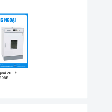
t trùng
 bề mặt
goài ra
oại 20 Lít
chính
20BE
ổ đĩa ,