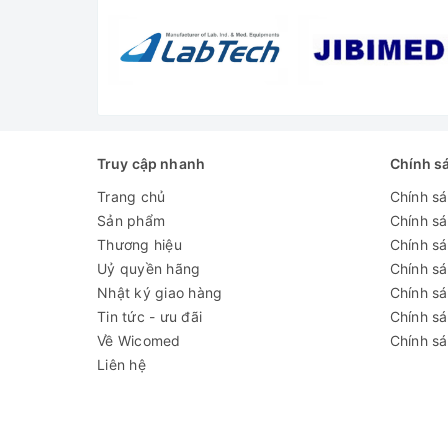
Kích thước buồng sấy(DxWxH)
450
Kích thước ngoài
650
(DxWxH)
Công suất gia nhiệt
200
Trọng lượng
Truy cập nhanh
Chính s
81 k
Trang chủ
Chính s
(NW/ GW)
Sản phẩm
Chính s
Nguồn điện
220V
Thương hiệu
Chính sá
Uỷ quyền hãng
Chính s
Cung cấp bao gồm:
Nhật ký giao hàng
Chính s
Tin tức - ưu đãi
Chính s
✅
Tủ sấy YHY-125BE
Về Wicomed
Chính sá
Liên hệ
✅ Giá để mẫu sấy : 2 khay
✅ Hướng dẫn sử dụng : 1 bộ
Đánh giá