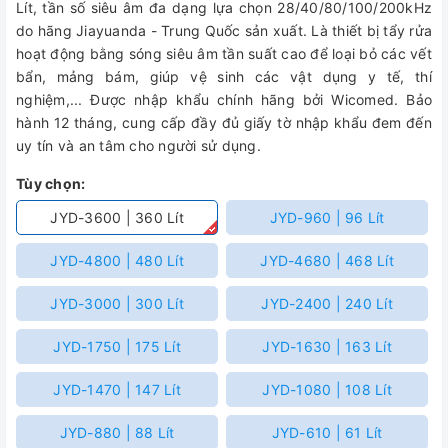
Lít, tần số siêu âm đa dạng lựa chọn 28/40/80/100/200kHz
do hãng Jiayuanda - Trung Quốc sản xuất. Là thiết bị tẩy rửa
hoạt động bằng sóng siêu âm tần suất cao để loại bỏ các vết
bẩn, mảng bám, giúp vệ sinh các vật dụng y tế, thí
nghiệm,...
Được nhập khẩu chính hãng bởi Wicomed. Bảo
hành 12 tháng, cung cấp đầy đủ giấy tờ nhập khẩu đem đến
uy tín và an tâm cho người sử dụng.
Tùy chọn:
JYD-3600 | 360 Lít
JYD-960 | 96 Lít
JYD-4800 | 480 Lít
JYD-4680 | 468 Lít
JYD-3000 | 300 Lít
JYD-2400 | 240 Lít
JYD-1750 | 175 Lít
JYD-1630 | 163 Lít
JYD-1470 | 147 Lít
JYD-1080 | 108 Lít
JYD-880 | 88 Lít
JYD-610 | 61 Lít