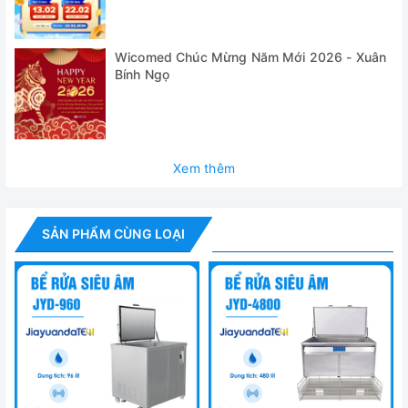
Wicomed Chúc Mừng Năm Mới 2026 - Xuân
Bính Ngọ
Xem thêm
✅
Công nghiệp xử lý phun bề mặt:
(làm sạch các chất
SẢN PHẨM CÙNG LOẠI
đính kèm: dầu, phoi cơ học, chất mài mòn, bụi, sáp đánh
bóng) Loại bỏ cặn cacbon trước khi mạ, loại bỏ vảy oxit,
loại bỏ dầu đánh bóng, tẩy dầu mỡ và tẩy rửa, làm sạch
trước khi mạ ion, xử lý bề mặt phôi kim loại, vv... Các sản
phẩm đánh bóng thép không gỉ, dao thép không gỉ, bộ đồ
ăn, dao, ổ khóa, đồ trang trí bằng tay, làm sạch trước khi
mạ...
✅
Công nghiệp máy móc:
(làm sạch các phụ kiện: dầu cắt