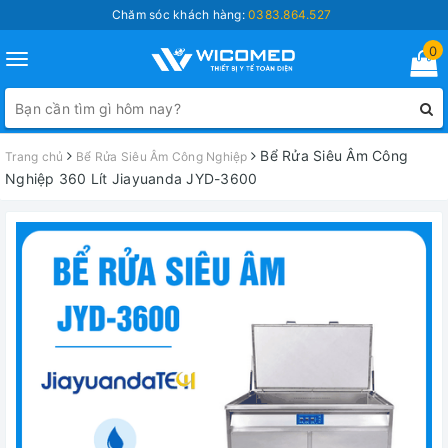
Chăm sóc khách hàng:
0383.864.527
0
Toggle
navigation
Bể Rửa Siêu Âm Công
Trang chủ
Bể Rửa Siêu Âm Công Nghiệp
Nghiệp 360 Lít Jiayuanda JYD-3600