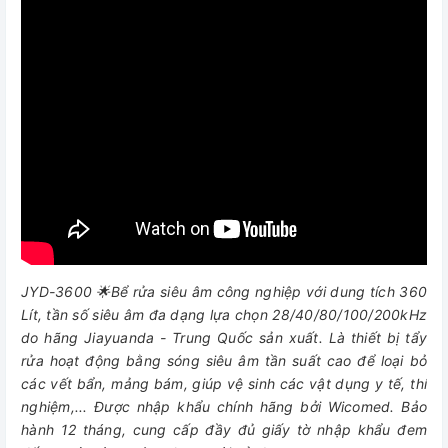
JYD-3600 🌟Bể rửa siêu âm công nghiệp với dung tích 360
Lít, tần số siêu âm đa dạng lựa chọn 28/40/80/100/200kHz
do hãng Jiayuanda - Trung Quốc sản xuất. Là
thiết bị tẩy
rửa hoạt động bằng sóng siêu âm tần suất cao để loại bỏ
các vết bẩn, mảng bám, giúp vệ sinh các vật dụng y tế, thí
nghiệm,...
Được nhập khẩu chính hãng bởi Wicomed. Bảo
hành 12 tháng, cung cấp đầy đủ giấy tờ nhập khẩu đem