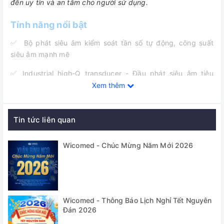
đến uy tín và an tâm cho người sử dụng.
Tính năng nổi bật
✅ Bộ phát siêu âm kiểm soát tần số tự động, công suất
siêu âm mạnh mẽ
✅ Industrial high-Q transducer - Đầu phát siêu âm tiêu
chuẩn công nghiệp, hiệu suất và tuổi thọ được nâng cao
Xem thêm
đáng kể so với mẫu thông thường.
✅ Bộ điều khiển thân thiện đễ sử dụng với các chức năng:
Tin tức liên quan
Gia nhiệt tôi đa 100 độ C, Cài đặt thời gian 0 đến 9 giờ 59
phút, điều chỉnh mức công suất siêu âm 0-100%...
Wicomed - Chúc Mừng Năm Mới 2026
✅ Ngoài ra khách hàng có thể lựa chọn thêm 1 số tính năng
(option) khi đặt hàng như: Nâng rỏ tự động, hệ thống xả
tràn, lọc tuần hoàn...
Wicomed - Thông Báo Lịch Nghỉ Tết Nguyên
Ứng dụng:
Đán 2026