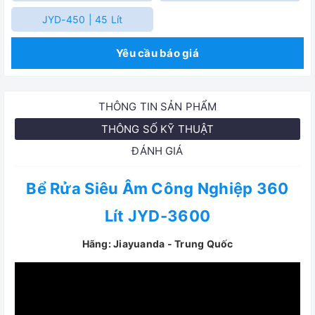
JYD-450 | 45 Lít
Yêu cầu báo giá
THÔNG TIN SẢN PHẨM
THÔNG SỐ KỸ THUẬT
ĐÁNH GIÁ
Bể Rửa Siêu Âm Công Nghiệp 360
Lít JYD-3600
Hãng: Jiayuanda - Trung Quốc