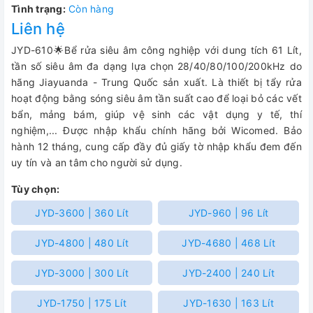
Tình trạng:
Còn hàng
Liên hệ
JYD-610🌟Bể rửa siêu âm công nghiệp với dung tích 61 Lít,
tần số siêu âm đa dạng lựa chọn 28/40/80/100/200kHz do
hãng Jiayuanda - Trung Quốc sản xuất. Là thiết bị tẩy rửa
hoạt động bằng sóng siêu âm tần suất cao để loại bỏ các vết
bẩn, mảng bám, giúp vệ sinh các vật dụng y tế, thí
nghiệm,...
Được nhập khẩu chính hãng bởi Wicomed. Bảo
hành 12 tháng, cung cấp đầy đủ giấy tờ nhập khẩu đem đến
uy tín và an tâm cho người sử dụng.
Tùy chọn:
JYD-3600 | 360 Lít
JYD-960 | 96 Lít
JYD-4800 | 480 Lít
JYD-4680 | 468 Lít
JYD-3000 | 300 Lít
JYD-2400 | 240 Lít
JYD-1750 | 175 Lít
JYD-1630 | 163 Lít