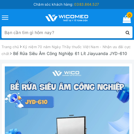
Chăm sóc khách hàng:
0383.864.527
0
Toggle
navigation
Trang chủ
Kỷ niệm 70 năm Ngày Thầy thuốc Việt Nam - Nhận ưu đãi cực
Bể Rửa Siêu Âm Công Nghiệp 61 Lít Jiayuanda JYD-610
chất