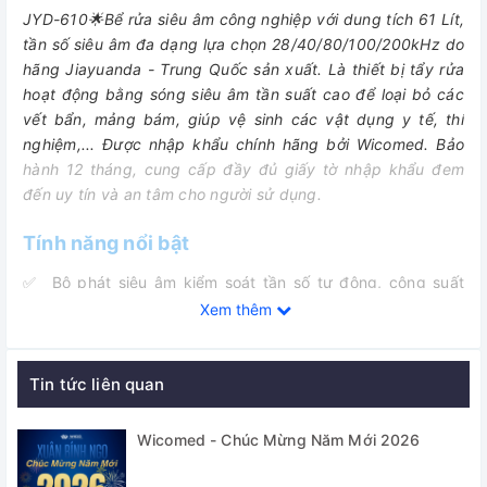
JYD-610🌟Bể rửa siêu âm công nghiệp với dung tích 61 Lít,
tần số siêu âm đa dạng lựa chọn 28/40/80/100/200kHz do
hãng Jiayuanda - Trung Quốc sản xuất. Là
thiết bị tẩy rửa
hoạt động bằng sóng siêu âm tần suất cao để loại bỏ các
vết bẩn, mảng bám, giúp vệ sinh các vật dụng y tế, thí
nghiệm,...
Được nhập khẩu chính hãng bởi Wicomed. Bảo
hành 12 tháng, cung cấp đầy đủ giấy tờ nhập khẩu đem
đến uy tín và an tâm cho người sử dụng.
Tính năng nổi bật
✅ Bộ phát siêu âm kiểm soát tần số tự động, công suất
siêu âm mạnh mẽ
Xem thêm
✅ Industrial high-Q transducer - Đầu phát siêu âm tiêu
chuẩn công nghiệp, hiệu suất và tuổi thọ được nâng cao
Tin tức liên quan
đáng kể so với mẫu thông thường.
✅ Bộ điều khiển thân thiện đễ sử dụng với các chức năng:
Wicomed - Chúc Mừng Năm Mới 2026
Gia nhiệt tôi đa 100 độ C, Cài đặt thời gian 0 đến 9 giờ 59