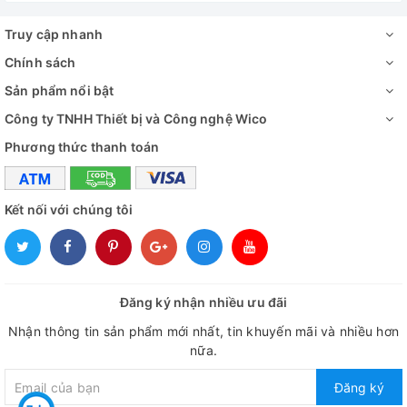
Kích thước
trong bể
500*350*350mm
Truy cập nhanh
(L*W*H)
Chính sách
Công suất gia
Sản phẩm nổi bật
2000W
nhiệt
Công ty TNHH Thiết bị và Công nghệ Wico
Nguồn điện
1 pha 220V/ 50Hz hoặc 3 pha, 380V, 50
Phương thức thanh toán
Cung cấp bao gồm:
Kết nối với chúng tôi
✅
Bể rửa siêu âm JYD-610
✅ Bộ phụ kiện tiêu chuẩn
✅ Hướng dẫn sử dụng
Đăng ký nhận nhiều ưu đãi
Video - Hình ảnh
Nhận thông tin sản phẩm mới nhất, tin khuyến mãi và nhiều hơn
nữa.
Đăng ký