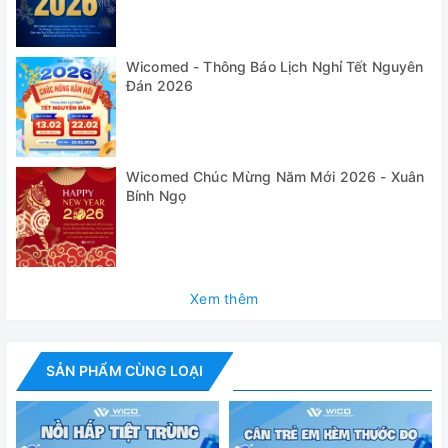
phút, điều chỉnh mức công suất siêu âm 0-100%...
✅ Ngoài ra khách hàng có thể lựa chọn thêm 1 số tính năng
(option) khi đặt hàng như: Nâng rỏ tự động, hệ thống xả
Wicomed - Thông Báo Lịch Nghỉ Tết Nguyên
Đán 2026
tràn, lọc tuần hoàn...
Ứng dụng:
Wicomed Chúc Mừng Năm Mới 2026 - Xuân
Bính Ngọ
Xem thêm
SẢN PHẨM CÙNG LOẠI
✅
Công nghiệp xử lý phun bề mặt:
(làm sạch các chất
đính kèm: dầu, phoi cơ học, chất mài mòn, bụi, sáp đánh