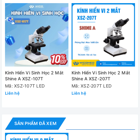
Cung cấp bao gồm:
✅
Kính hiển vi XSZ-207
✅
Thị kính 10X: 02 cái
✅
Hướng dẫn sử dụng
Đánh giá
Kính Hiển Vi Sinh Học 2 Mắt
Kính Hiển Vi Sinh Học 2 Mắt
Shine A XSZ-107T
Shine A XSZ-207T
Mã: XSZ-107T LED
Mã: XSZ-207T LED
Liên hệ
Liên hệ
SẢN PHẨM ĐÃ XEM