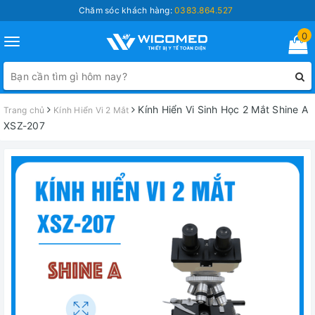
Chăm sóc khách hàng:
0383.864.527
0
Toggle
navigation
Kính Hiển Vi Sinh Học 2 Mắt Shine A
Trang chủ
Kính Hiển Vi 2 Mắt
XSZ-207