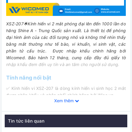
XSZ-207🌟Kính hiển vi 2 mắt phóng đại lên đến 1000 lần do
hãng Shine A - Trung Quốc sản xuất. Là
thiết bị để phóng
đại hình ảnh của các đối tượng nhỏ và không thể nhìn thấy
bằng mắt thường như tế bào, vi khuẩn, vi sinh vật, các
phần tử cấu trúc.
Được nhập khẩu chính hãng bởi
Wicomed. Bảo hành 12 tháng, cung cấp đầy đủ giấy tờ
nhập khẩu đem đến uy tín và an tâm cho người sử dụng.
Tính năng nổi bật
✅
Kính hiển vi XSZ-207 là dòng kính hiển vi sinh học 2 mắt
được nhập khẩu và phân phối chính hãng bởi Wico.vn.
Xem thêm
✅
Với đầu kiểu kéo sang ngang giúp người dùng dễ dàng
điều chỉnh khoảng cách giữa 2 thị kính giúp việc quan sát
trở nên dễ dàng và chính xác hơn.
Tin tức liên quan
✅
Kính hiển vi XSZ-207 được sử dụng rất rộng rãi trong các