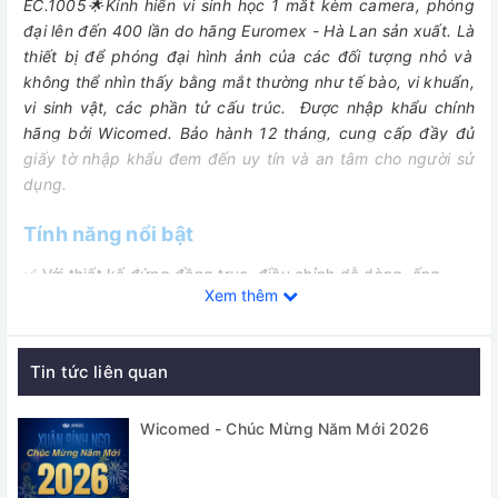
EC.1005🌟Kính hiển vi sinh học 1 mắt kèm camera, phóng
đại lên đến 400 lần do hãng Euromex - Hà Lan sản xuất. Là
thiết bị để phóng đại hình ảnh của các đối tượng nhỏ và
không thể nhìn thấy bằng mắt thường như tế bào, vi khuẩn,
vi sinh vật, các phần tử cấu trúc.
Được nhập khẩu chính
hãng bởi Wicomed. Bảo hành 12 tháng, cung cấp đầy đủ
giấy tờ nhập khẩu đem đến uy tín và an tâm cho người sử
dụng.
Tính năng nổi bật
✅ Với thiết kế đứng đồng trục, điều chỉnh dễ dàng, ống
Xem thêm
kính quang học sắc nét đảm ứng tốt các tiện ích mà người
sử dụng cần.
✅ Kính được tích hợp sẵn 1 Camera 3.2mp cho phép kết nối
Tin tức liên quan
với máy tính thông qua cổng USB. Với phần mềm chuyên
dụng được cung cấp kèm theo, kính cho phép người dùng
Wicomed - Chúc Mừng Năm Mới 2026
có thể chụp ảnh, quay video, đo và phân tích các mẫu
được soi.