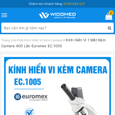
Chăm sóc khách hàng:
0383.864.527
0
Toggle
navigation
Kính Hiển Vi 1 Mắt Kèm
Trang chủ
Bộ Kính Hiển Vi Kèm Camera
Camera 400 Lần Euromex EC.1005