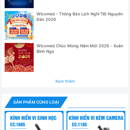
Thông số kỹ thuật
Wicomed - Thông Báo Lịch Nghỉ Tết Nguyên
Model
Đán 2026
EC.1005
Độ phóng đại
40, 100, 400 lần
Thị kính
10x
Wicomed Chúc Mừng Năm Mới 2026 - Xuân
Bính Ngọ
Mâm xoay lắp
3 vật kính, xoay tròn 360 độ
vật kính
Vật kính
Bao gồm bộ vật tiêu sắc semi-plan 4x N.A.
3.2 MP CMOS tích hợp kết nối cổng USB 
Xem thêm
Camera
ImageFocus
Kích thước giá
SẢN PHẨM CÙNG LOẠI
123 x 119 mm
đỡ mẫu
Nguồn ánh
Đèn LED 3w chiếu sáng có thể điều chỉnh
sáng