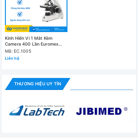
✅ Tài liệu hướng dẫn sử dụng
Đánh giá
Kính Hiển Vi 1 Mắt Kèm
Camera 400 Lần Euromex
EC.1005
Mã: EC.1005
Liên hệ
THƯƠNG HIỆU UY TÍN