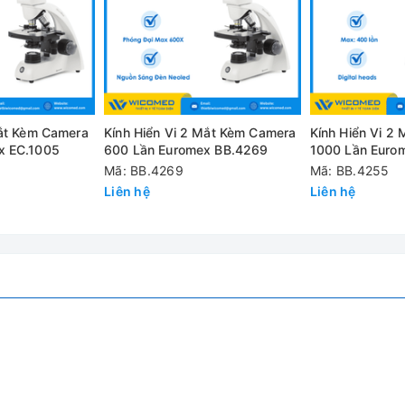
Mắt Kèm Camera
Kính Hiển Vi 2 Mắt Kèm Camera
Kính Hiển Vi 2
plan 4x N.A. 0.10, 10x N.A. 0.25, S40x N.A. 0.65, S100x N.A.1.25 
x EC.1005
600 Lần Euromex BB.4269
1000 Lần Euro
Mã: BB.4269
Mã: BB.4255
Liên hệ
Liên hệ
ể điều chỉnh cường độ sáng phù hợp
yên dụng)
kính loại 4 vị trí (1 cái), Bàn để mẫu cơ học (1 cái), Đèn LED 3 