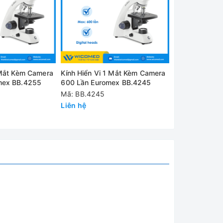
 Mắt Kèm Camera
Kính Hiển Vi 1 Mắt Kèm Camera
Kính Hiển Vi 
oil
mex BB.4255
600 Lần Euromex BB.4245
400 Lần Euro
Mã: BB.4245
Mã: BB.4225
Liên hệ
Liên hệ
Watt (1