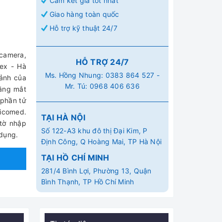
Cam kết giá tốt nhất
Giao hàng toàn quốc
Hỗ trợ kỹ thuật 24/7
 camera,
HỖ TRỢ 24/7
ex - Hà
Ms. Hồng Nhung:
0383 864 527
-
 ảnh của
Mr. Tú:
0968 406 636
bằng mắt
 phần tử
icomed.
TẠI HÀ NỘI
tờ nhập
Số 122-A3 khu đô thị Đại Kim, P
 dụng.
Định Công, Q Hoàng Mai, TP Hà Nội
TẠI HỒ CHÍ MINH
281/4 Bình Lợi, Phường 13, Quận
Bình Thạnh, TP Hồ Chí Minh