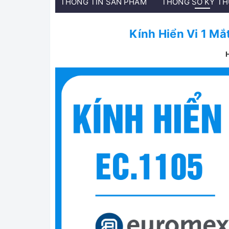
THÔNG TIN SẢN PHẨM
THÔNG SỐ KỸ T
Kính Hiển Vi 1 M