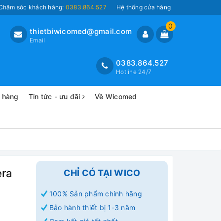
Chăm sóc khách hàng:
0383.864.527
Hệ thống cửa hàng
0
thietbiwicomed@gmail.com
Email
0383.864.527
Hotline 24/7
o hàng
Tin tức - ưu đãi
Về Wicomed
era
CHỈ CÓ TẠI WICO
100% Sản phẩm chính hãng
Bảo hành thiết bị 1-3 năm