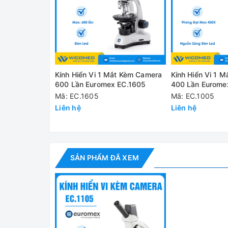
Độ phóng đại
40, 100, 400, 600 lần
Thị kính
10x
Mâm xoay lắp
4 vật kính, xoay tròn 360 độ
vật kính
Kính Hiển Vi 1 Mắt Kèm Camera
Kính Hiển Vi 1 
Bao gồm bộ vật tiêu sắc semi-
Vật kính
600 Lần Euromex EC.1605
400 Lần Eurome
(dầu)
Mã: EC.1605
Mã: EC.1005
Kích thước giá
Liên hệ
Liên hệ
123 x 119 mm
đỡ mẫu
Nguồn ánh
Đèn LED 3w chiếu sáng có th
sáng
SẢN PHẨM ĐÃ XEM
Nguồn điện
AC 85~230V (cáp nguồn chu
Cung cấp bao gồm:
✅ Máy chính gồm thân kính (01 cái), mâm gắn vật 