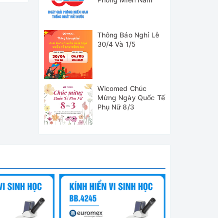
Thông Báo Nghỉ Lễ
30/4 Và 1/5
uất. Là
vi sinh
tờ nhập
Wicomed Chúc
Mừng Ngày Quốc Tế
Phụ Nữ 8/3
gười sử
ên dụng
i.