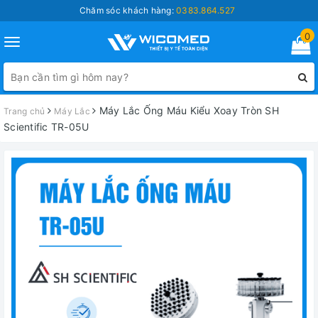
Chăm sóc khách hàng:
0383.864.527
0
Toggle
navigation
Máy Lắc Ống Máu Kiểu Xoay Tròn SH
Trang chủ
Máy Lắc
Scientific TR-05U