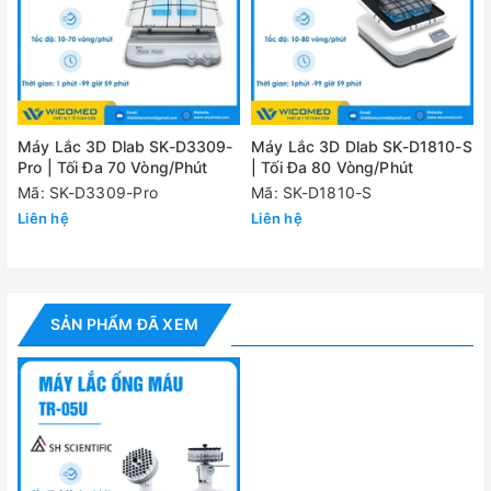
Máy Lắc 3D Dlab SK-D3309-
Máy Lắc 3D Dlab SK-D1810-S
Pro | Tối Đa 70 Vòng/Phút
| Tối Đa 80 Vòng/Phút
Mã: SK-D3309-Pro
Mã: SK-D1810-S
Liên hệ
Liên hệ
Phụ kiện máy lắc SH Scientific TR-05U
Phụ kiện
Code
SẢN PHẨM ĐÃ XEM
1.5/2.0ml rotator assembly
TRA23
15ml rotator assembly
TRA24
50ml rotator assembly
TRA25