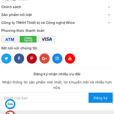
95°,112°, 129°, 146°, 163°, 180°
Chính sách
Cài đặt thời gian
0~99 giờ 59 phút
Sản phẩm nổi bật
Đường kính giá lắc
φ290mm (15 ống x 50ml)
Công ty TNHH Thiết bị và Công nghệ Wico
50x9~11mm Tube (1.5/2ml)、 30
Phương thức thanh toán
Tube (50ml) 、
Giá lắc
10x10~15ml、20x5~7ml Tube 64
Kết nối với chúng tôi
Drum Carousel
Màn hình
LED
Môi trường làm việc
5℃~40℃ ≤80%
Đăng ký nhận nhiều ưu đãi
Nguồn điện
AC100~240V, 50/60Hz
Nhận thông tin sản phẩm mới nhất, tin khuyến mãi và nhiều hơn
nữa.
Công suất
8W
Đăng ký
Kích thước (W×D×H)
440x296x466mm / 17.32x11.65x18.3
Khối lượng
8.1kg