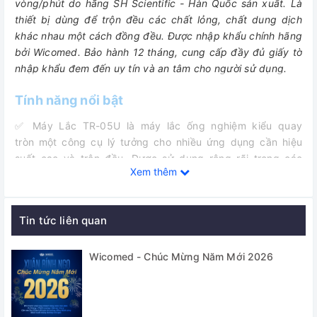
vòng/phút do hãng SH Scientific - Hàn Quốc sản xuất. Là
thiết bị dùng để trộn đều các chất lỏng, chất dung dịch
khác nhau một cách đồng đều
.
Được nhập khẩu chính hãng
bởi Wicomed. Bảo hành 12 tháng, cung cấp đầy đủ giấy tờ
nhập khẩu đem đến uy tín và an tâm cho người sử dụng.
Tính năng nổi bật
✅ Máy Lắc TR-05U là máy lắc ống nghiệm kiểu quay
tròn
một công cụ lý tưởng cho nhiều ứng dụng cần hiệu
suất cao và trộn đều. Được sử dụng rộng rãi trong các
Xem thêm
phòng thí nghiệm lâm sàng, nghiên cứu và giảng dạy.
✅ Kiểu xoay tròn, cho phép trộn nhẹ nhàng nhưng hiệu quả
Tin tức liên quan
✅ Thiết kế nhỏ gọn, linh hoạt nhưng vô cùng chắc chắn
✅ Làm việc trong điều kiện môi trường từ 5 ~ 40 ° C tương
Wicomed - Chúc Mừng Năm Mới 2026
thích với cả phòng lạnh và tủ ấm
Giá lắc đa dạng phù hợp với nhiều loại ống