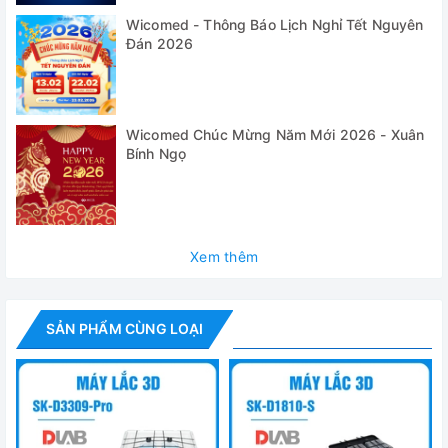
✅ Có nhiều loại giá đỡ ống khác nhau để đáp ứng nhu cầu
Wicomed - Thông Báo Lịch Nghỉ Tết Nguyên
của mọi khách hàng: 12x50ml/ 18x15ml/ 48x2ml/ 9x50ml &
Đán 2026
9x15ml & 12x2ml
Wicomed Chúc Mừng Năm Mới 2026 - Xuân
Bính Ngọ
Xem thêm
SẢN PHẨM CÙNG LOẠI