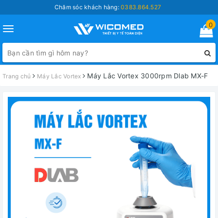
Chăm sóc khách hàng:
0383.864.527
0
Toggle
navigation
Máy Lắc Vortex 3000rpm Dlab MX-F
Trang chủ
Máy Lắc Vortex