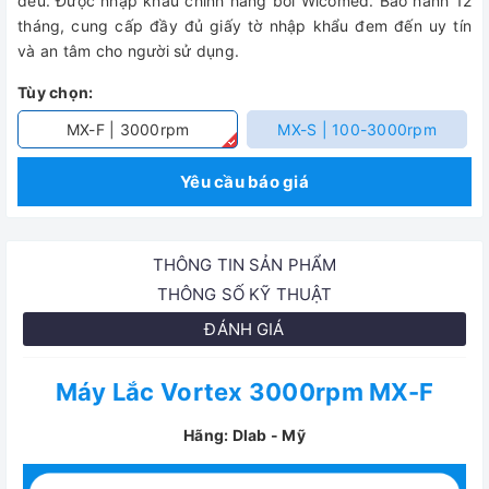
đều. Được nhập khẩu chính hãng bởi Wicomed. Bảo hành 12
tháng, cung cấp đầy đủ giấy tờ nhập khẩu đem đến uy tín
và an tâm cho người sử dụng.
Tùy chọn:
MX-F | 3000rpm
MX-S | 100-3000rpm
Yêu cầu báo giá
THÔNG TIN SẢN PHẨM
THÔNG SỐ KỸ THUẬT
ĐÁNH GIÁ
Máy Lắc Vortex 3000rpm MX-F
Hãng: Dlab - Mỹ