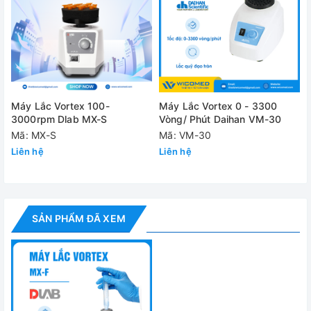
Điều chỉnh tốc
-
độ
Kiểu chạy
Nhấn để chạy/ Chạy liên tục
Kích thước
127×130×160mm
[W×H×D]
Máy Lắc Vortex 100-
Máy Lắc Vortex 0 - 3300
Khối lượng
3.5kg
3000rpm Dlab MX-S
Vòng/ Phút Daihan VM-30
Mã: MX-S
Mã: VM-30
Môi trường làm
Liên hệ
5-40 °C5-40℃, 80%RH
Liên hệ
việc
Công suất
60W
Nguồn điện
220-230V,50/60Hz
SẢN PHẨM ĐÃ XEM
Tiêu chuẩn
IP21
Cung cấp bao gồm:
✅
Máy lắc Vortex MX-F