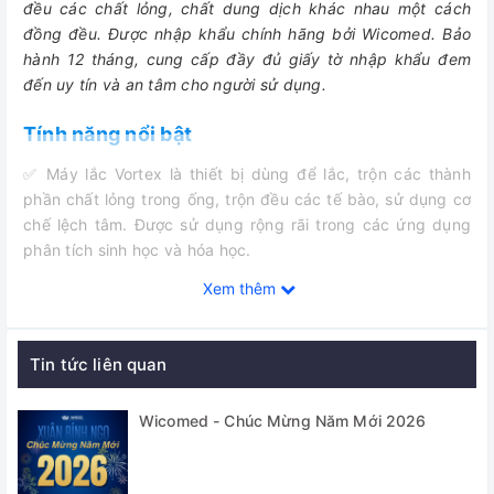
đều các chất lỏng, chất dung dịch khác nhau một cách
đồng đều
.
Được nhập khẩu chính hãng bởi Wicomed. Bảo
hành 12 tháng, cung cấp đầy đủ giấy tờ nhập khẩu đem
đến uy tín và an tâm cho người sử dụng.
Tính năng nổi bật
✅ Máy lắc Vortex là thiết bị dùng để lắc, trộn các thành
phần chất lỏng trong ống, trộn đều các tế bào, sử dụng cơ
chế lệch tâm. Được sử dụng rộng rãi trong các ứng dụng
phân tích sinh học và hóa học.
Xem thêm
✅ Thiết kế nhỏ gọn, hoạt động hiệu quả do hãng Dlab Mỹ
thiết kế chế tạo. Được nhập khẩu và phân phối chính hãng
bởi Thietbiphantich.Vn.
Tin tức liên quan
✅ Máy vortex với dải tốc độ 100 - 3000 vòng/phút (MX-S)
và tốc độ cố định 3000 vòng / phút (MX-F), kiểm soát thời
Wicomed - Chúc Mừng Năm Mới 2026
gian chạy liên tục hoặc chạm để chạy
✅ Có nhiều đầu adapter để chọn lựa theo mục đích/ loại